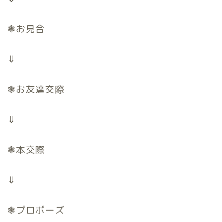
❃お見合
⇓
❃お友達交際
⇓
❃本交際
⇓
❃プロポーズ