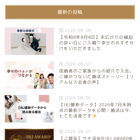
最新の投稿
2026-08-08
【令和8年8月8日】末広がりの縁起
の良い日にご入籍♡幸せのおすそ分
けをいただきました
2026-08-07
成婚者のご家族からの紹介で入会。
ご縁がつないだ婚活ストーリー【リ
アルな入会者の声】
2026-08-05
【IBJ最新データ】2026年7月末時
点の最新データを公開！婚活は今、
とても活発です
2026-08-01
【ご報告】サチ活®がIBJ AWARD®