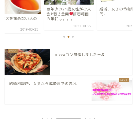
最年少の21歳女性がご入
婚活、女子の令和戦
会♪若さ全開
許容範囲
代に
ャンスを掴めない人の
の年齢は。。。
考
2021-10-29
2023-1
2019-03-25
pizzaコン開催しましたー♬
結婚相談所、入会から成婚までの流れ