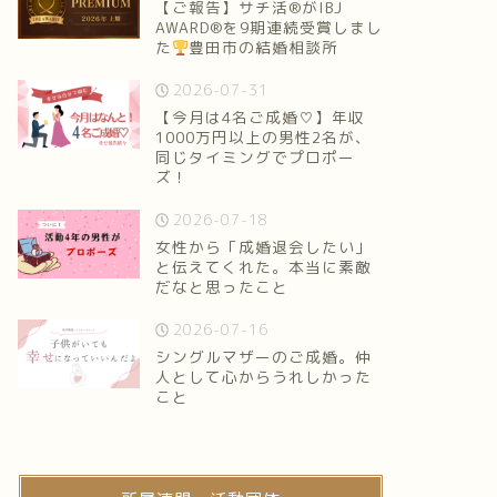
【ご報告】サチ活®がIBJ
AWARD®を9期連続受賞しまし
た
豊田市の結婚相談所
2026-07-31
【今月は4名ご成婚♡】年収
1000万円以上の男性2名が、
同じタイミングでプロポー
ズ！
2026-07-18
女性から「成婚退会したい」
と伝えてくれた。本当に素敵
だなと思ったこと
2026-07-16
シングルマザーのご成婚。仲
人として心からうれしかった
こと