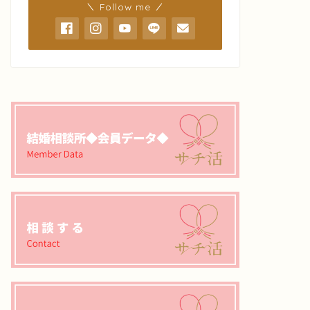
＼ Follow me ／