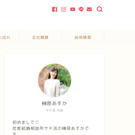
の流れ
会社概要
採用情報
榊原あすか
サチ活 代表
初めまして♡
恋愛結婚相談所サチ活の榊原あすかで
す。