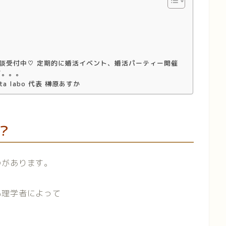
談受付中♡ 定期的に婚活イベント、婚活パーティー開催
ど。。。
a labo 代表 榊原あすか
？
のがあります。
心理学者によって