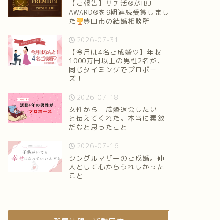
【ご報告】サチ活®がIBJ
AWARD®を9期連続受賞しまし
た
豊田市の結婚相談所
2026-07-31
【今月は4名ご成婚♡】年収
1000万円以上の男性2名が、
同じタイミングでプロポー
ズ！
2026-07-18
女性から「成婚退会したい」
と伝えてくれた。本当に素敵
だなと思ったこと
2026-07-16
シングルマザーのご成婚。仲
人として心からうれしかった
こと