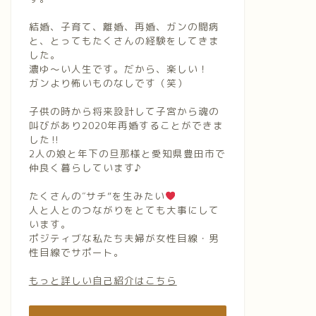
結婚、子育て、離婚、再婚、ガンの闘病
と、とってもたくさんの経験をしてきま
した。
濃ゆ〜い人生です。だから、楽しい！
ガンより怖いものなしです（笑）
子供の時から将来設計して子宮から魂の
叫びがあり2020年再婚することができま
した‼︎
2人の娘と年下の旦那様と愛知県豊田市で
仲良く暮らしています♪
たくさんの″サチ”を生みたい
人と人とのつながりをとても大事にして
います。
ポジティブな私たち夫婦が女性目線・男
性目線でサポート。
もっと詳しい自己紹介はこちら