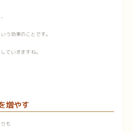
り、
という効果のことです。
介していきますね。
を増やす
よりも