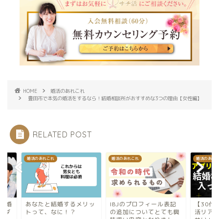
HOME
婚活のあれこれ
豊田市で本気の婚活をするなら！結婚相談所がおすすめな3つの理由【女性編】
RELATED POST
のあれこれ
婚活のあれこれ
婚活のあれこれ
IBJのプロフィール表記
【30代トヨタ系男性
なたと結婚するメリッ
の追加についてとても興
活リアル】「婚活っ
って、なに！？