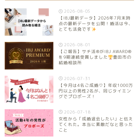
2026-08-05
【IBJ最新データ】2026年7月末時
点の最新データを公開！婚活は今、
とても活発です
2026-08-01
【ご報告】サチ活®がIBJ AWARD®
を9期連続受賞しました
豊田市の
結婚相談所
2026-07-31
【今月は4名ご成婚♡】年収1000万
円以上の男性2名が、同じタイミン
グでプロポーズ！
2026-07-18
女性から「成婚退会したい」と伝え
てくれた。本当に素敵だなと思った
こと