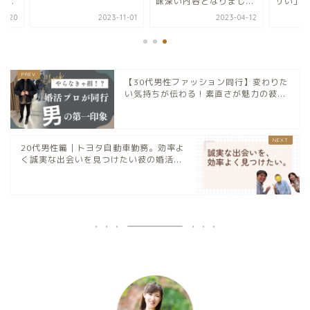
味深い内容となりまし...
サい」と思った僕が結.
2023-11-01
2023-04-12
2025-0
【30代男性ファッション同行】変わりた
い気持ちが伝わる！素直さが魅力の彼...
20代男性編｜トヨタ自動車勤務。効率よ
く誠実な出会いを見つけたい彼の婚活...