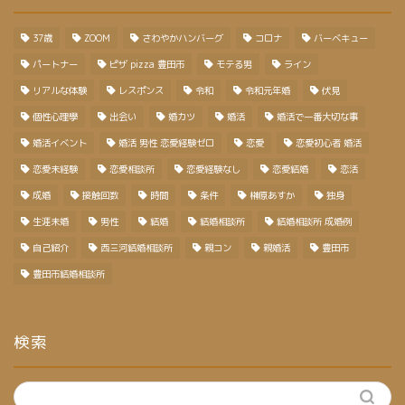
37歳
ZOOM
さわやかハンバーグ
コロナ
バーベキュー
パートナー
ピザ pizza 豊田市
モテる男
ライン
リアルな体験
レスポンス
令和
令和元年婚
伏見
個性心理學
出会い
婚カツ
婚活
婚活で一番大切な事
婚活イベント
婚活 男性 恋愛経験ゼロ
恋愛
恋愛初心者 婚活
恋愛未経験
恋愛相談所
恋愛経験なし
恋愛結婚
恋活
成婚
接触回数
時間
条件
榊原あすか
独身
生涯未婚
男性
結婚
結婚相談所
結婚相談所 成婚例
自己紹介
西三河結婚相談所
親コン
親婚活
豊田市
豊田市結婚相談所
検索