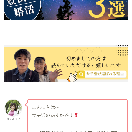
こんにちは〜
サチ活のあすかです
仲人あすか