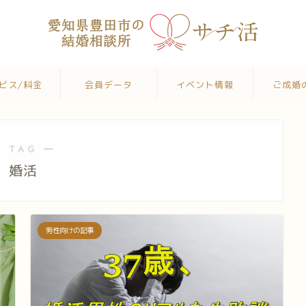
ビス/料金
会員データ
イベント情報
ご成婚
 TAG ―
婚活
男性向けの記事