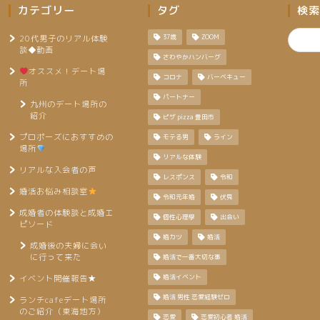
カテゴリー
タグ
検索
20代男子のリアル体験
37歳
ZOOM
談◆動画
さわやかハンバーグ
オススメ！デート場
コロナ
バーベキュー
所
パートナー
九州のデート場所の
紹介
ピザ pizza 豊田市
プロポーズにおすすめの
モテる男
ライン
場所
リアルな体験
リアルな入会者の声
レスポンス
令和
婚活お悩み相談室
令和元年婚
伏見
成婚者の体験談と成婚エ
個性心理學
出会い
ピソード
婚カツ
婚活
成婚後の夫婦に会い
に行って来た
婚活で一番大切な事
イベント開催報告★
婚活イベント
婚活 男性 恋愛経験ゼロ
ランチcafeデート場所
のご紹介（東海地方）
恋愛
恋愛初心者 婚活