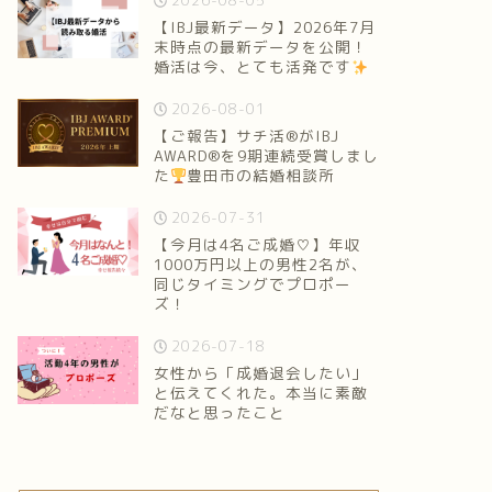
2026-08-05
【IBJ最新データ】2026年7月
末時点の最新データを公開！
婚活は今、とても活発です
2026-08-01
【ご報告】サチ活®がIBJ
AWARD®を9期連続受賞しまし
た
豊田市の結婚相談所
2026-07-31
【今月は4名ご成婚♡】年収
1000万円以上の男性2名が、
同じタイミングでプロポー
ズ！
2026-07-18
女性から「成婚退会したい」
と伝えてくれた。本当に素敵
だなと思ったこと