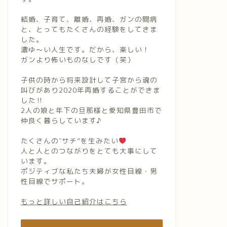
結婚、子育て、離婚、再婚、ガンの闘病
と、とってもたくさんの経験をしてきま
した。
濃ゆ〜い人生です。だから、楽しい！
ガンより怖いものなしです（笑）
子供の時から将来設計して子宮から魂の
叫びがあり2020年再婚することができま
した‼︎
2人の娘と年下の旦那様と愛知県豊田市で
仲良く暮らしています♪
たくさんの″サチ”を生みたい
人と人とのつながりをとても大事にして
います。
ポジティブな私たち夫婦が女性目線・男
性目線でサポート。
もっと詳しい自己紹介はこちら