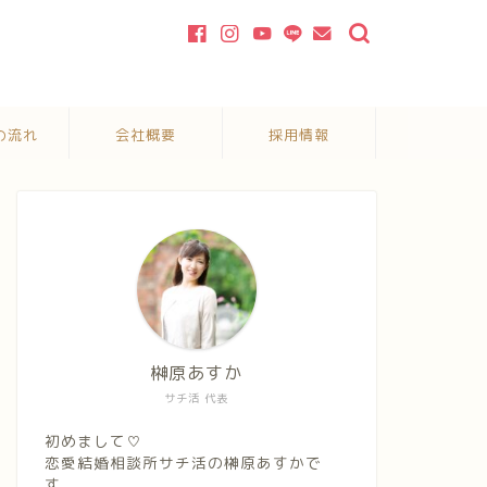
の流れ
会社概要
採用情報
榊原あすか
サチ活 代表
初めまして♡
恋愛結婚相談所サチ活の榊原あすかで
す。