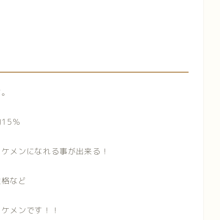
す。
15％
イケメンになれる事が出来る！
性格など
イケメンです！！