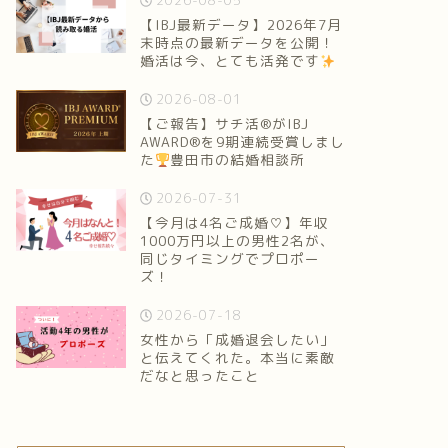
2026-08-05
【IBJ最新データ】2026年7月
末時点の最新データを公開！
婚活は今、とても活発です
2026-08-01
【ご報告】サチ活®がIBJ
AWARD®を9期連続受賞しまし
た
豊田市の結婚相談所
2026-07-31
【今月は4名ご成婚♡】年収
1000万円以上の男性2名が、
同じタイミングでプロポー
ズ！
2026-07-18
女性から「成婚退会したい」
と伝えてくれた。本当に素敵
だなと思ったこと