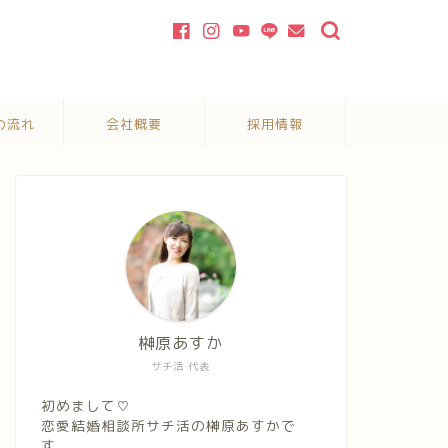
の流れ
会社概要
採用情報
榊原あすか
サチ活 代表
初めまして♡
恋愛結婚相談所サチ活の榊原あすかで
す。