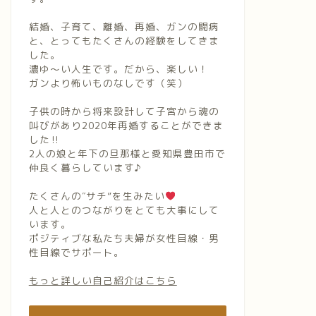
結婚、子育て、離婚、再婚、ガンの闘病
と、とってもたくさんの経験をしてきま
した。
濃ゆ〜い人生です。だから、楽しい！
ガンより怖いものなしです（笑）
子供の時から将来設計して子宮から魂の
叫びがあり2020年再婚することができま
した‼︎
2人の娘と年下の旦那様と愛知県豊田市で
仲良く暮らしています♪
たくさんの″サチ”を生みたい
人と人とのつながりをとても大事にして
います。
ポジティブな私たち夫婦が女性目線・男
性目線でサポート。
もっと詳しい自己紹介はこちら