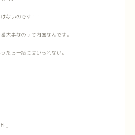
事はないのです！！
一番大事なのって内面なんです。
かったら一緒にはいられない。
男性」