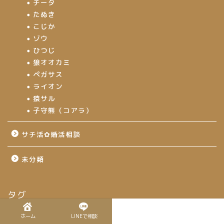
チータ
たぬき
こじか
ゾウ
ひつじ
狼オオカミ
ペガサス
ライオン
猿サル
子守熊（コアラ）
サチ活✿婚活相談
未分類
タグ
ホーム
LINEで相談
37歳
ZOOM
さわやかハンバーグ
コロナ
バーベキュー