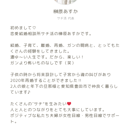
榊原あすか
サチ活 代表
初めまして♡
恋愛結婚相談所サチ活の榊原あすかです。
結婚、子育て、離婚、再婚、ガンの闘病と、とってもた
くさんの経験をしてきました。
濃ゆ〜い人生です。だから、楽しい！
ガンより怖いものなしです（笑）
子供の時から将来設計して子宮から魂の叫びがあり
2020年再婚することができました‼︎
2人の娘と年下の旦那様と愛知県豊田市で仲良く暮らし
ています♪
たくさんの″サチ”を生みたい
人と人とのつながりをとても大事にしています。
ポジティブな私たち夫婦が女性目線・男性目線でサポー
ト。