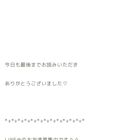
今日も最後までお読みいただき
ありがとうございました♡
*+*+*+*+*+*+*+*+*+*+*+*+*
LINE@のお友達募集中です＾＾