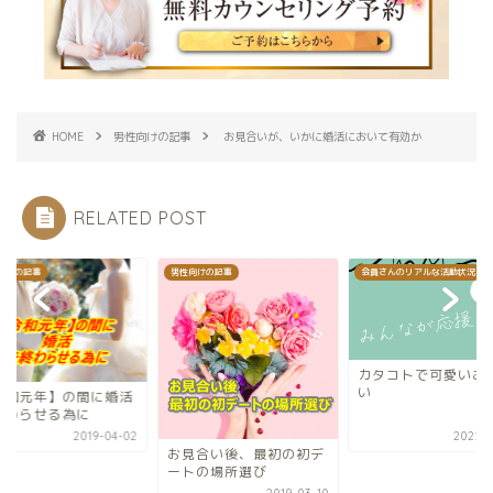
HOME
男性向けの記事
お見合いが、いかに婚活において有効か
RELATED POST
向けの記事
会員さんのリアルな活動状況
男性向けの記事
カタコトで可愛いお見合
い
【令和元年】の間に
を終わらせる為に
2022-06-14
2019-0
見合い後、最初の初デ
トの場所選び