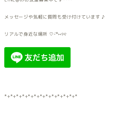
メッセージや気軽に質問も受け付けています ♪
リアルで身近な場所 ♡ᵕ̈*⑅୨୧
*+*+*+*+*+*+*+*+*+*+*+*+*