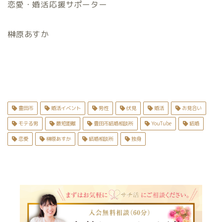
恋愛・婚活応援サポーター
榊原あすか
豊田市
婚活イベント
男性
伏見
婚活
お見合い
モテる男
最短距離
豊田市結婚相談所
YouTube
結婚
恋愛
榊原あすか
結婚相談所
独身