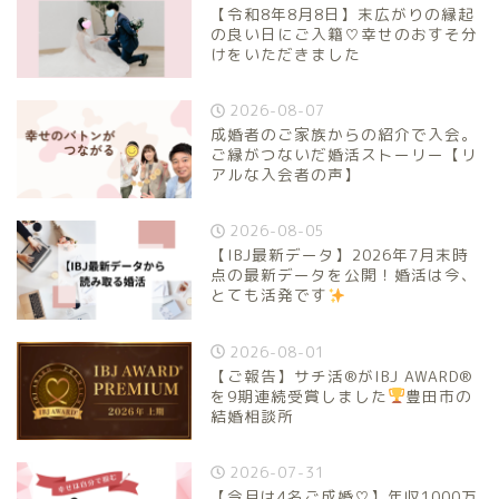
【令和8年8月8日】末広がりの縁起
の良い日にご入籍♡幸せのおすそ分
けをいただきました
2026-08-07
成婚者のご家族からの紹介で入会。
ご縁がつないだ婚活ストーリー【リ
アルな入会者の声】
2026-08-05
【IBJ最新データ】2026年7月末時
点の最新データを公開！婚活は今、
とても活発です
2026-08-01
【ご報告】サチ活®がIBJ AWARD®
を9期連続受賞しました
豊田市の
結婚相談所
2026-07-31
【今月は4名ご成婚♡】年収1000万