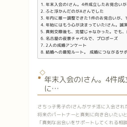
年末入会のIさん。4件成立したお見合い
ふと浮かんだのがAさんでした
年内に唯一調整できた1件のお見合いが、
年始にはもう心が決まっていたIさん。誠
真剣交際後も、完璧じゃなかった。でも、
名古屋の夜景チャペルで、プロポーズ
2人の成婚アンケート
結婚への最短ルート。 成婚につながるサ
年末入会のIさん。4件
に…
さちっ子男子のIさんがサチ活に入会された
将来のパートナーと真剣に向き合いたい
「真剣な出会いをサポートしてくれる相