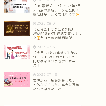
2026-08-05
【IBJ最新データ】2026年7月
末時点の最新データを公開！
婚活は今、とても活発です
2026-08-01
【ご報告】サチ活®がIBJ
AWARD®を9期連続受賞しまし
た
豊田市の結婚相談所
2026-07-31
【今月は4名ご成婚♡】年収
1000万円以上の男性2名が、
同じタイミングでプロポー
ズ！
2026-07-18
女性から「成婚退会したい」
と伝えてくれた。本当に素敵
だなと思ったこと