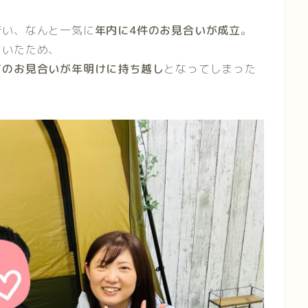
行い、なんと一気に
年内に4件のお見合いが成立
。
ていたため、
てのお見合いが年明けに持ち越し
となってしまった