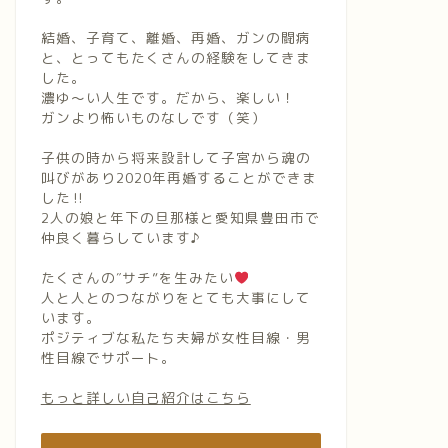
結婚、子育て、離婚、再婚、ガンの闘病
と、とってもたくさんの経験をしてきま
した。
濃ゆ〜い人生です。だから、楽しい！
ガンより怖いものなしです（笑）
子供の時から将来設計して子宮から魂の
叫びがあり2020年再婚することができま
した‼︎
2人の娘と年下の旦那様と愛知県豊田市で
仲良く暮らしています♪
たくさんの″サチ”を生みたい
人と人とのつながりをとても大事にして
います。
ポジティブな私たち夫婦が女性目線・男
性目線でサポート。
もっと詳しい自己紹介はこちら