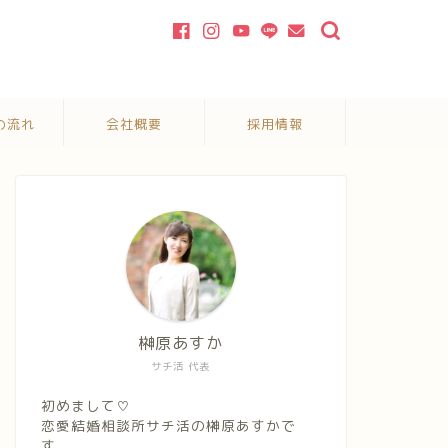
の流れ
会社概要
採用情報
榊原あすか
サチ活 代表
初めまして♡
恋愛結婚相談所サチ活の榊原あすかで
す。