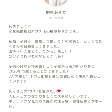
榊原あすか
サチ活 代表
初めまして♡
恋愛結婚相談所サチ活の榊原あすかです。
結婚、子育て、離婚、再婚、ガンの闘病と、とってもた
くさんの経験をしてきました。
濃ゆ〜い人生です。だから、楽しい！
ガンより怖いものなしです（笑）
子供の時から将来設計して子宮から魂の叫びがあり
2020年再婚することができました‼︎
2人の娘と年下の旦那様と愛知県豊田市で仲良く暮らし
ています♪
たくさんの″サチ”を生みたい
人と人とのつながりをとても大事にしています。
ポジティブな私たち夫婦が女性目線・男性目線でサポー
ト。