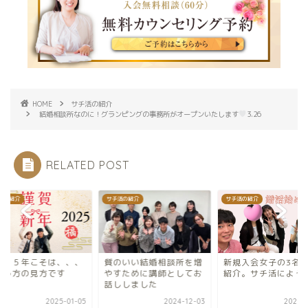
HOME
サチ活の紹介
結婚相談所なのに！グランピングの事務所がオープンいたします
3.26
RELATED POST
活の紹介
サチ活の紹介
サチ活の紹介
０２５年こそは、、、
質のいい結婚相談所を増
新規入会女子の3名
思う方の見方です
やすために講師としてお
紹介。サチ活によう
話ししました
2025-01-05
2024-12-03
2023-1