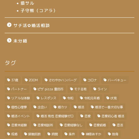
猿サル
子守熊（コアラ）
サチ活✿婚活相談
未分類
タグ
37歳
ZOOM
さわやかハンバーグ
コロナ
バーベキュー
パートナー
ピザ pizza 豊田市
モテる男
ライン
リアルな体験
レスポンス
令和
令和元年婚
伏見
個性心理學
出会い
婚カツ
婚活
婚活で一番大切な事
婚活イベント
婚活 男性 恋愛経験ゼロ
恋愛
恋愛初心者 婚活
恋愛未経験
恋愛相談所
恋愛経験なし
恋愛結婚
恋活
成婚
接触回数
時間
条件
榊原あすか
独身