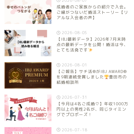
2026-08-07
成婚者のご家族からの紹介で入会。
ご縁がつないだ婚活ストーリー【リ
アルな入会者の声】
2026-08-05
【IBJ最新データ】2026年7月末時
点の最新データを公開！婚活は今、
とても活発です
2026-08-01
【ご報告】サチ活®がIBJ AWARD®
を9期連続受賞しました
豊田市の
結婚相談所
2026-07-31
【今月は4名ご成婚♡】年収1000万
円以上の男性2名が、同じタイミン
グでプロポーズ！
2026-07-18