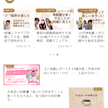
ルな入会者の声
リアルな入会者の声
リアルな入会者の声
知の結婚相談所サチ活
20代男性編｜ポジティブ
20代女性編｜マチア
IBJ紹介サイトで比較
で誠実。サチ活内でのご
限界を感じて入会。
討、成婚マニュアル...
縁から始まる前向きな...
ある婚活で前向きなス.
2025-08-11
2026-02-10
2026-0
【ご成婚レポート】39歳女性｜外見が好
みじゃない！けど・・・入会から6ヶ...
お見合い攻略◆「会いに行きます！」と
言ってもらえると、会う前から好印象
で...