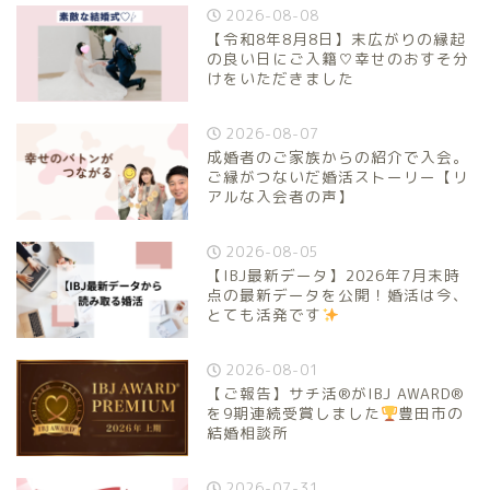
2026-08-08
【令和8年8月8日】末広がりの縁起
の良い日にご入籍♡幸せのおすそ分
けをいただきました
2026-08-07
成婚者のご家族からの紹介で入会。
ご縁がつないだ婚活ストーリー【リ
アルな入会者の声】
2026-08-05
【IBJ最新データ】2026年7月末時
点の最新データを公開！婚活は今、
とても活発です
2026-08-01
【ご報告】サチ活®がIBJ AWARD®
を9期連続受賞しました
豊田市の
結婚相談所
2026-07-31