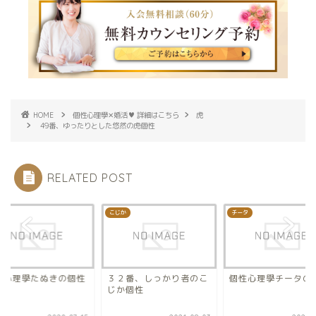
HOME
個性心理學✕婚活♥ 詳細はこちら
虎
49番、ゆったりとした悠然の虎個性
RELATED POST
き
こじか
チータ
性心理學たぬきの個性
３２番、しっかり者のこ
個性心理學チータの
じか個性