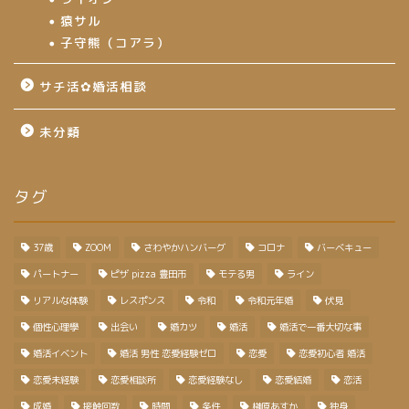
猿サル
子守熊（コアラ）
サチ活✿婚活相談
未分類
タグ
37歳
ZOOM
さわやかハンバーグ
コロナ
バーベキュー
パートナー
ピザ pizza 豊田市
モテる男
ライン
リアルな体験
レスポンス
令和
令和元年婚
伏見
個性心理學
出会い
婚カツ
婚活
婚活で一番大切な事
婚活イベント
婚活 男性 恋愛経験ゼロ
恋愛
恋愛初心者 婚活
恋愛未経験
恋愛相談所
恋愛経験なし
恋愛結婚
恋活
成婚
接触回数
時間
条件
榊原あすか
独身