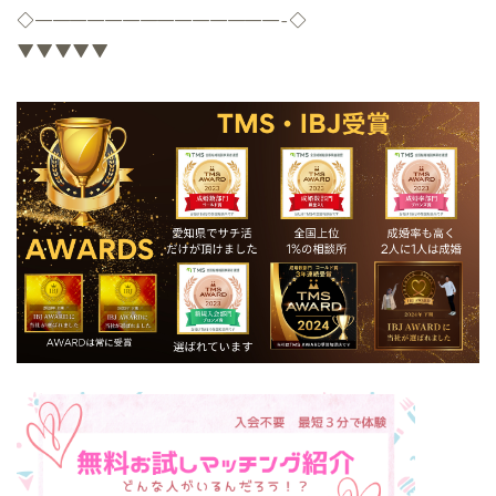
◇
——————————————-
◇
▼▼▼▼▼