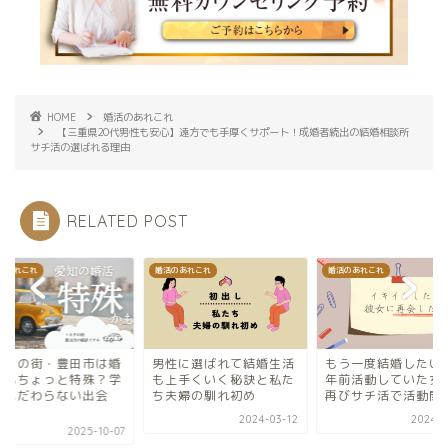
HOME
婚活のあれこれ
【三重県20代男性も安心】遠方でも手厚くサポート！成婚者続出の結婚相談所
サチ活の選ばれる理由
RELATED POST
のあれこれ
婚活のあれこれ
婚活のあれこれ
ヨタの街・豊田市は婚
男性に選ばれて結婚生活
もう一度結婚したい
でもちょっと特殊？学
も上手くいく秘訣と私た
年前活動していた女
にこだわらない出会
ち夫婦の馴れ初め
再びサチ活で活動開
.
2024-03-12
2024-0
2025-10-07