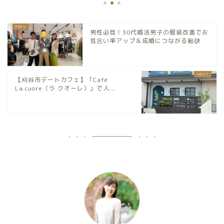
男性必見！30代婚活男子の服装改善でお
見合い率アップ＆成婚につながる秘訣
【刈谷市デートカフェ】「Café
La.cuore（ラ クオーレ）」で人...