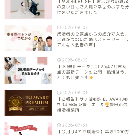
【令和8年8月8日】末広がりの縁起
の良い日にご入籍♡幸せのおすそ分
けをいただきました
2026-08-07
成婚者のご家族からの紹介で入会。
ご縁がつないだ婚活ストーリー【リ
アルな入会者の声】
2026-08-05
【IBJ最新データ】2026年7月末時
点の最新データを公開！婚活は今、
とても活発です
2026-08-01
【ご報告】サチ活®がIBJ AWARD®
を9期連続受賞しました
豊田市の
結婚相談所
2026-07-31
【今月は4名ご成婚♡】年収1000万