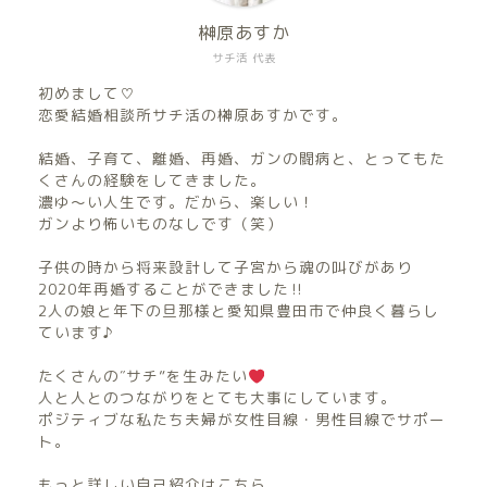
榊原あすか
サチ活 代表
初めまして♡
恋愛結婚相談所サチ活の榊原あすかです。
結婚、子育て、離婚、再婚、ガンの闘病と、とってもた
くさんの経験をしてきました。
濃ゆ〜い人生です。だから、楽しい！
ガンより怖いものなしです（笑）
子供の時から将来設計して子宮から魂の叫びがあり
2020年再婚することができました‼︎
2人の娘と年下の旦那様と愛知県豊田市で仲良く暮らし
ています♪
たくさんの″サチ”を生みたい
人と人とのつながりをとても大事にしています。
ポジティブな私たち夫婦が女性目線・男性目線でサポー
ト。
もっと詳しい自己紹介はこちら