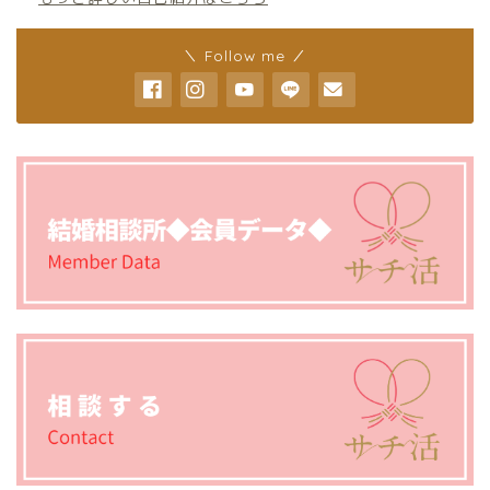
＼ Follow me ／