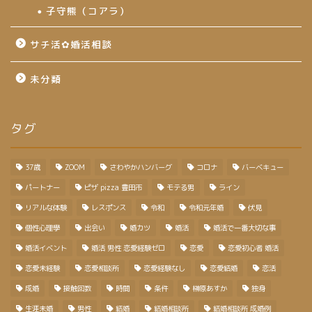
子守熊（コアラ）
サチ活✿婚活相談
未分類
タグ
37歳
ZOOM
さわやかハンバーグ
コロナ
バーベキュー
パートナー
ピザ pizza 豊田市
モテる男
ライン
リアルな体験
レスポンス
令和
令和元年婚
伏見
個性心理學
出会い
婚カツ
婚活
婚活で一番大切な事
婚活イベント
婚活 男性 恋愛経験ゼロ
恋愛
恋愛初心者 婚活
恋愛未経験
恋愛相談所
恋愛経験なし
恋愛結婚
恋活
成婚
接触回数
時間
条件
榊原あすか
独身
生涯未婚
男性
結婚
結婚相談所
結婚相談所 成婚例