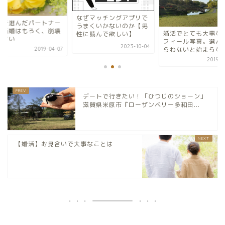
なぜマッチングアプリで
件で選んだパートナー
うまくいかないのか【男
の結婚はもろく、崩壊
婚活でとても大事な
性に読んで欲しい】
やすい
フィール写真。選ん
2023-10-04
らわないと始まらな
2019-04-07
2019-0
デートで行きたい！「ひつじのショーン」
滋賀県米原市『ローザンベリー多和田...
【婚活】お見合いで大事なことは