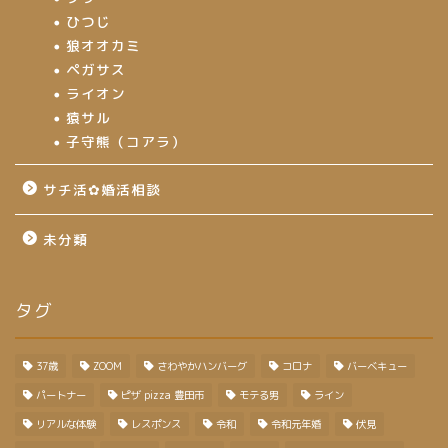
ひつじ
狼オオカミ
ペガサス
ライオン
猿サル
子守熊（コアラ）
サチ活✿婚活相談
未分類
タグ
37歳
ZOOM
さわやかハンバーグ
コロナ
バーベキュー
パートナー
ピザ pizza 豊田市
モテる男
ライン
リアルな体験
レスポンス
令和
令和元年婚
伏見