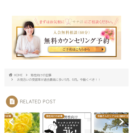
HOME
男性向けの記事
お見合いの受諾率が過去最高に多い5月、6月。今動くべき！！
RELATED POST
向けの記事
男性向けの記事
会員さんのリアルな活動状況