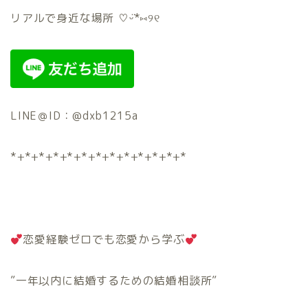
リアルで身近な場所 ♡ᵕ̈*⑅୨୧
LINE＠ID：@dxb1215a
*+*+*+*+*+*+*+*+*+*+*+*+*
恋愛経験ゼロでも恋愛から学ぶ
”一年以内に結婚するための結婚相談所”