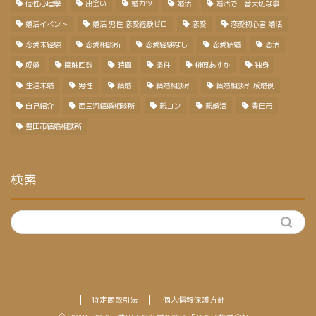
個性心理學
出会い
婚カツ
婚活
婚活で一番大切な事
婚活イベント
婚活 男性 恋愛経験ゼロ
恋愛
恋愛初心者 婚活
恋愛未経験
恋愛相談所
恋愛経験なし
恋愛結婚
恋活
成婚
接触回数
時間
条件
榊原あすか
独身
生涯未婚
男性
結婚
結婚相談所
結婚相談所 成婚例
自己紹介
西三河結婚相談所
親コン
親婚活
豊田市
豊田市結婚相談所
検索
特定商取引法
個人情報保護方針