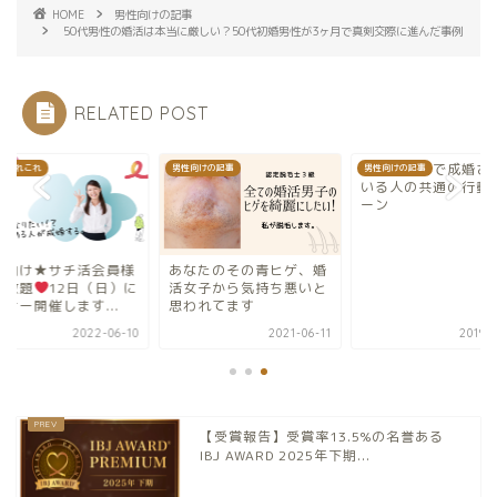
HOME
男性向けの記事
50代男性の婚活は本当に厳しい？50代初婚男性が3ヶ月で真剣交際に進んだ事例
RELATED POST
結婚相談所で成婚さ
のあれこれ
男性向けの記事
男性向けの記事
いる人の共通の行動
ーン
性向け★サチ活会員様
あなたのその青ヒゲ、婚
け放題
12日（日）に
活女子から気持ち悪いと
ナー開催します...
思われてます
2022-06-10
2021-06-11
2019-0
【受賞報告】受賞率13.5%の名誉ある
IBJ AWARD 2025年下期...