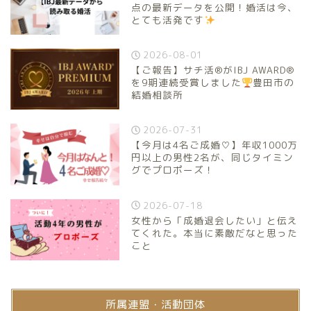
点の最新データを公開！婚活は今、
とても活発です
2026-08-01
【ご報告】サチ活®がIBJ AWARD®
を9期連続受賞しました
豊田市の
結婚相談所
2026-07-31
【今月は4名ご成婚♡】年収1000万
円以上の男性2名が、同じタイミン
グでプロポーズ！
2026-07-18
女性から「成婚退会したい」と伝え
てくれた。本当に素敵だなと思った
こと
所属連盟・活動団体