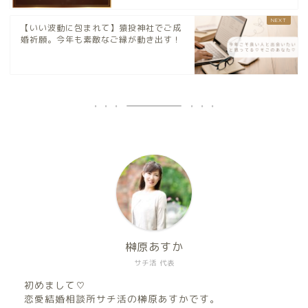
【いい波動に包まれて】猿投神社でご成
婚祈願。今年も素敵なご縁が動き出す！
榊原あすか
サチ活 代表
初めまして♡
恋愛結婚相談所サチ活の榊原あすかです。