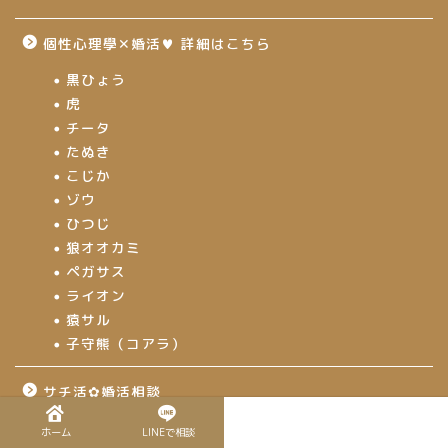
個性心理學✕婚活♥ 詳細はこちら
黒ひょう
虎
チータ
たぬき
こじか
ゾウ
ひつじ
狼オオカミ
ペガサス
ライオン
猿サル
子守熊（コアラ）
サチ活✿婚活相談
ホーム
LINEで相談
未分類