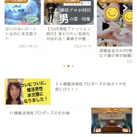
さんのリアルな活動状況
会員さんのリアルな活動状況
会員さんのリアルな活動状況
30代男性ファッション
行ってはいけないデ
行】変わりたい気持ち
スポットなのに本交
伝わる！素直さが魅...
タート♡
2025-11-15
2022-0
成婚退会の40代男性 コ
ロナ禍の幸せ結婚式
2021-03-16
３４歳婚活男性プロポーズの為ダイヤを
見に行く！！
37歳婚活男性プロポーズのその後