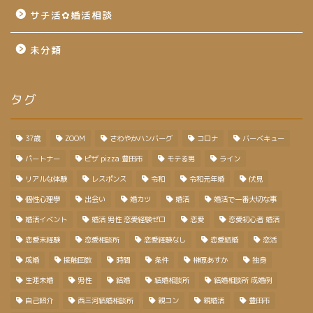
サチ活✿婚活相談
未分類
タグ
37歳
ZOOM
さわやかハンバーグ
コロナ
バーベキュー
パートナー
ピザ pizza 豊田市
モテる男
ライン
リアルな体験
レスポンス
令和
令和元年婚
伏見
個性心理學
出会い
婚カツ
婚活
婚活で一番大切な事
婚活イベント
婚活 男性 恋愛経験ゼロ
恋愛
恋愛初心者 婚活
恋愛未経験
恋愛相談所
恋愛経験なし
恋愛結婚
恋活
成婚
接触回数
時間
条件
榊原あすか
独身
生涯未婚
男性
結婚
結婚相談所
結婚相談所 成婚例
自己紹介
西三河結婚相談所
親コン
親婚活
豊田市