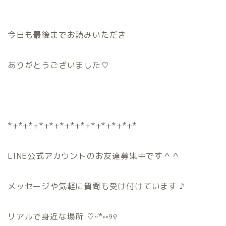
今日も最後までお読みいただき
ありがとうございました♡
*+*+*+*+*+*+*+*+*+*+*+*+*
LINE公式アカウントのお友達募集中です＾＾
メッセージや気軽に質問も受け付けています ♪
リアルで身近な場所 ♡ᵕ̈*⑅୨୧