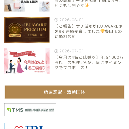
点の最新データを公開！婚活は今、
とても活発です
2026-08-01
【ご報告】サチ活®がIBJ AWARD®
を9期連続受賞しました
豊田市の
結婚相談所
2026-07-31
【今月は4名ご成婚♡】年収1000万
円以上の男性2名が、同じタイミン
グでプロポーズ！
所属連盟・活動団体