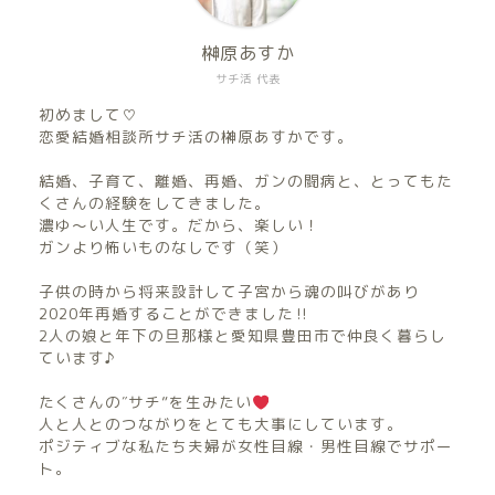
榊原あすか
サチ活 代表
初めまして♡
恋愛結婚相談所サチ活の榊原あすかです。
結婚、子育て、離婚、再婚、ガンの闘病と、とってもた
くさんの経験をしてきました。
濃ゆ〜い人生です。だから、楽しい！
ガンより怖いものなしです（笑）
子供の時から将来設計して子宮から魂の叫びがあり
2020年再婚することができました‼︎
2人の娘と年下の旦那様と愛知県豊田市で仲良く暮らし
ています♪
たくさんの″サチ”を生みたい
人と人とのつながりをとても大事にしています。
ポジティブな私たち夫婦が女性目線・男性目線でサポー
ト。