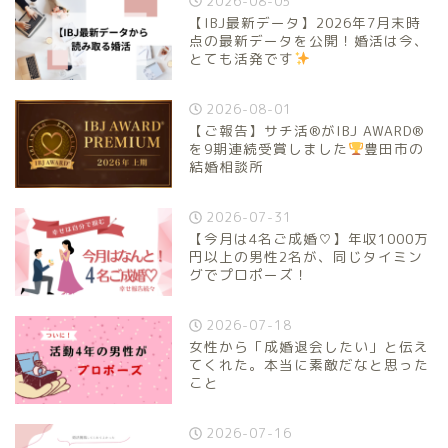
2026-08-05
【IBJ最新データ】2026年7月末時
点の最新データを公開！婚活は今、
とても活発です
2026-08-01
【ご報告】サチ活®がIBJ AWARD®
を9期連続受賞しました
豊田市の
結婚相談所
2026-07-31
【今月は4名ご成婚♡】年収1000万
円以上の男性2名が、同じタイミン
グでプロポーズ！
2026-07-18
女性から「成婚退会したい」と伝え
てくれた。本当に素敵だなと思った
こと
2026-07-16