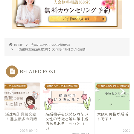
HOME
会員さんのリアルな活動状況
【結婚相談所活動歴3年】30代後半男性ついに成婚
RELATED POST
さんのリアルな活動状況
会員さんのリアルな活動状況
会員さんのリアルな活動状況
サチ活速報】真剣交際
結婚相手を決められない
大阪の男性が婚活ス
0名に！過去最多の同時
女性の特徴と解決策｜婚
トです！
展♡
活あるある「もっとい
い...
2025-09-10
2022-1