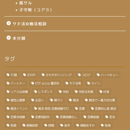
猿サル
子守熊（コアラ）
サチ活✿婚活相談
未分類
タグ
37歳
ZOOM
さわやかハンバーグ
コロナ
バーベキュー
パートナー
ピザ pizza 豊田市
モテる男
ライン
リアルな体験
レスポンス
令和
令和元年婚
伏見
個性心理學
出会い
婚カツ
婚活
婚活で一番大切な事
婚活イベント
婚活 男性 恋愛経験ゼロ
恋愛
恋愛初心者 婚活
恋愛未経験
恋愛相談所
恋愛経験なし
恋愛結婚
恋活
成婚
接触回数
時間
条件
榊原あすか
独身