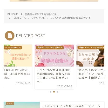
HOME
会員さんのリアルな活動状況
26歳女子クルージングでプロポーズ。5ヶ月の活動期間で成婚退会です
RELATED POST
さんのリアルな活動状況
会員さんのリアルな活動状況
会員さんのリアルな活動状況
メリカへ海外赴任中に
婚活男子が女子から選ば
IBJに加盟したから
婚相談所に登録&その
れるポイント伝授in東京
えたご縁・40歳男性
にまさかのお見合い
の続き【模擬デート】...
婚活の末に
.
2022-12-14
2021-1
2022-03-08
日本ブライダル連盟50周年パーティー＆