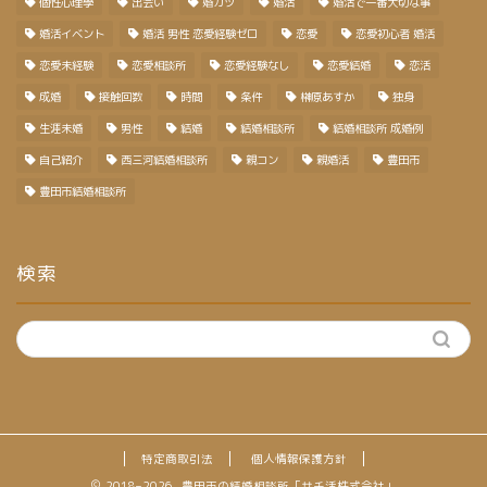
個性心理學
出会い
婚カツ
婚活
婚活で一番大切な事
婚活イベント
婚活 男性 恋愛経験ゼロ
恋愛
恋愛初心者 婚活
恋愛未経験
恋愛相談所
恋愛経験なし
恋愛結婚
恋活
成婚
接触回数
時間
条件
榊原あすか
独身
生涯未婚
男性
結婚
結婚相談所
結婚相談所 成婚例
自己紹介
西三河結婚相談所
親コン
親婚活
豊田市
豊田市結婚相談所
検索
特定商取引法
個人情報保護方針
2018–2026 豊田市の結婚相談所「サチ活株式会社」