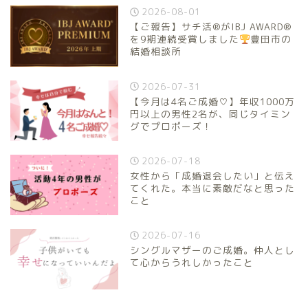
2026-08-01
【ご報告】サチ活®がIBJ AWARD®
を9期連続受賞しました
豊田市の
結婚相談所
2026-07-31
【今月は4名ご成婚♡】年収1000万
円以上の男性2名が、同じタイミン
グでプロポーズ！
2026-07-18
女性から「成婚退会したい」と伝え
てくれた。本当に素敵だなと思った
こと
2026-07-16
シングルマザーのご成婚。仲人とし
て心からうれしかったこと