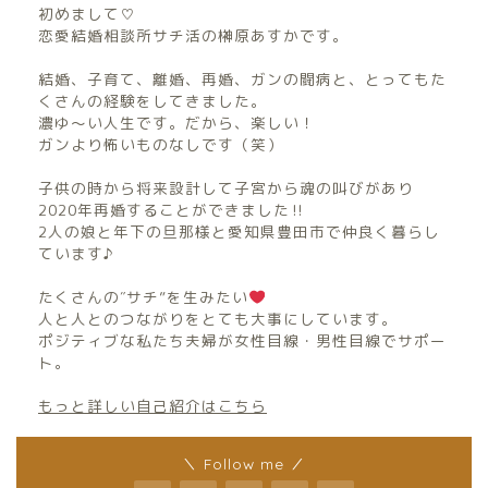
初めまして♡
恋愛結婚相談所サチ活の榊原あすかです。
結婚、子育て、離婚、再婚、ガンの闘病と、とってもた
くさんの経験をしてきました。
濃ゆ〜い人生です。だから、楽しい！
ガンより怖いものなしです（笑）
子供の時から将来設計して子宮から魂の叫びがあり
2020年再婚することができました‼︎
2人の娘と年下の旦那様と愛知県豊田市で仲良く暮らし
ています♪
たくさんの″サチ”を生みたい
人と人とのつながりをとても大事にしています。
ポジティブな私たち夫婦が女性目線・男性目線でサポー
ト。
もっと詳しい自己紹介はこちら
＼ Follow me ／