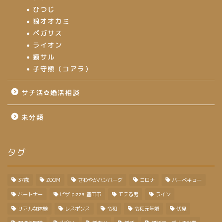
ひつじ
狼オオカミ
ペガサス
ライオン
猿サル
子守熊（コアラ）
サチ活✿婚活相談
未分類
タグ
37歳
ZOOM
さわやかハンバーグ
コロナ
バーベキュー
パートナー
ピザ pizza 豊田市
モテる男
ライン
リアルな体験
レスポンス
令和
令和元年婚
伏見