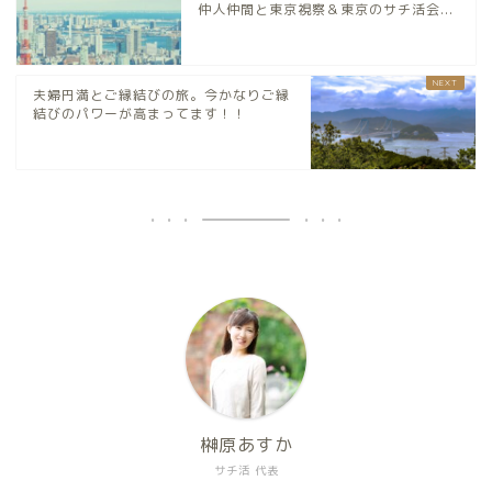
仲人仲間と東京視察＆東京のサチ活会...
夫婦円満とご縁結びの旅。今かなりご縁
結びのパワーが高まってます！！
榊原あすか
サチ活 代表