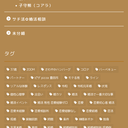
子守熊（コアラ）
サチ活✿婚活相談
未分類
タグ
37歳
ZOOM
さわやかハンバーグ
コロナ
バーベキュー
パートナー
ピザ pizza 豊田市
モテる男
ライン
リアルな体験
レスポンス
令和
令和元年婚
伏見
個性心理學
出会い
婚カツ
婚活
婚活で一番大切な事
婚活イベント
婚活 男性 恋愛経験ゼロ
恋愛
恋愛初心者 婚活
恋愛未経験
恋愛相談所
恋愛経験なし
恋愛結婚
恋活
成婚
接触回数
時間
条件
榊原あすか
独身
生涯未婚
男性
結婚
結婚相談所
結婚相談所 成婚例