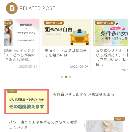
RELATED POST
のあれこれ
婚活のあれこれ
婚活のあれこれ
活で、トヨタ自動車男
我が家のリアル「物件選
結婚相談所 vs マッ
を狙うには
びは婚活だ！」〜物件探
グアプリ｜どっちが
しで気づいた、私って
ている？みんなが悩..
条...
2022-08-09
2025-0
2025-09-28
お見合いすら出来ない残念な問題点
パワー使ってエネルギを分け与えて循環
しています