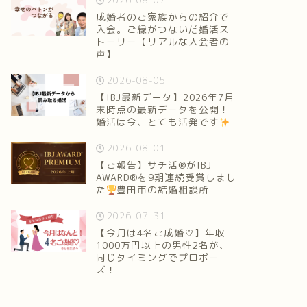
2026-08-07
成婚者のご家族からの紹介で
入会。ご縁がつないだ婚活ス
トーリー【リアルな入会者の
声】
2026-08-05
【IBJ最新データ】2026年7月
末時点の最新データを公開！
婚活は今、とても活発です
2026-08-01
【ご報告】サチ活®がIBJ
AWARD®を9期連続受賞しまし
た
豊田市の結婚相談所
2026-07-31
【今月は4名ご成婚♡】年収
1000万円以上の男性2名が、
同じタイミングでプロポー
ズ！