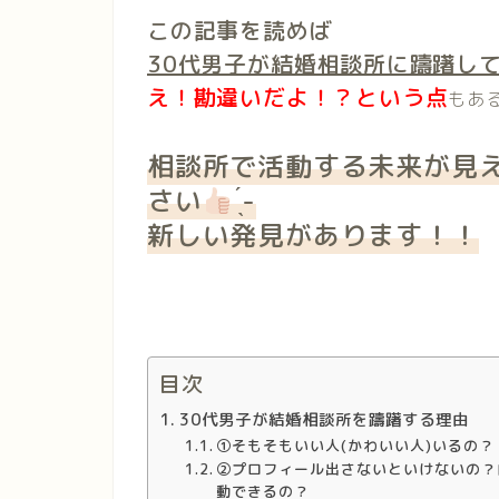
この記事を読めば
30代男子が結婚相談所に躊躇し
え！勘違いだよ！？という点
もあ
相談所で活動する未来が見
さい︎
̖́-
新しい発見があります！！
目次
30代男子が結婚相談所を躊躇する理由
①そもそもいい人(かわいい人)いるの？
②プロフィール出さないといけないの？
動できるの？