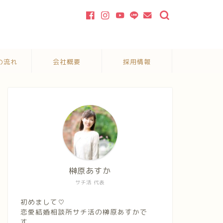
の流れ
会社概要
採用情報
榊原あすか
サチ活 代表
初めまして♡
恋愛結婚相談所サチ活の榊原あすかで
す。