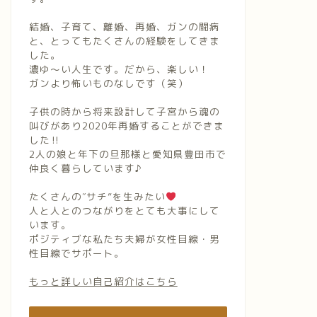
結婚、子育て、離婚、再婚、ガンの闘病
と、とってもたくさんの経験をしてきま
した。
濃ゆ〜い人生です。だから、楽しい！
ガンより怖いものなしです（笑）
子供の時から将来設計して子宮から魂の
叫びがあり2020年再婚することができま
した‼︎
2人の娘と年下の旦那様と愛知県豊田市で
仲良く暮らしています♪
たくさんの″サチ”を生みたい
人と人とのつながりをとても大事にして
います。
ポジティブな私たち夫婦が女性目線・男
性目線でサポート。
もっと詳しい自己紹介はこちら