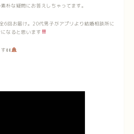
の素朴な疑問にお答えしちゃってます。
全6回お届け。20代男子がアプリより結婚相談所に
考になると思います
すꉂꉂ