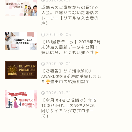
2026-08-07
成婚者のご家族からの紹介で
入会。ご縁がつないだ婚活ス
トーリー【リアルな入会者の
声】
2026-08-05
【IBJ最新データ】2026年7月
末時点の最新データを公開！
婚活は今、とても活発です
2026-08-01
【ご報告】サチ活®がIBJ
AWARD®を9期連続受賞しまし
た
豊田市の結婚相談所
2026-07-31
【今月は4名ご成婚♡】年収
1000万円以上の男性2名が、
同じタイミングでプロポー
ズ！