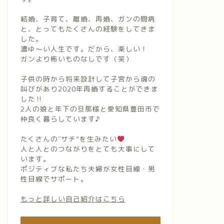
結婚、子育て、離婚、再婚、ガンの闘病
と、とってもたくさんの経験をしてきま
した。
濃ゆ〜い人生です。だから、楽しい！
ガンより怖いものなしです（笑）
子供の時から将来設計して子宮から魂の
叫びがあり2020年再婚することができま
した‼︎
2人の娘と年下の旦那様と愛知県豊田市で
仲良く暮らしています♪
たくさんの″サチ”を生みたい
人と人とのつながりをとても大事にして
います。
ポジティブな私たち夫婦が女性目線・男
性目線でサポート。
もっと詳しい自己紹介はこちら