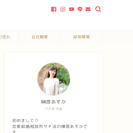
の流れ
会社概要
採用情報
榊原あすか
サチ活 代表
初めまして♡
恋愛結婚相談所サチ活の榊原あすかで
す。