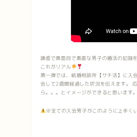
謙虚で真面目で素直な男子の婚活の記録
これがリアル
第一弾では、結婚相談所【サチ活】に入
会して2週間経過した状況を伝えます。 
ら。。。とイメージができると思います
※全ての入会男子がこのように上手く