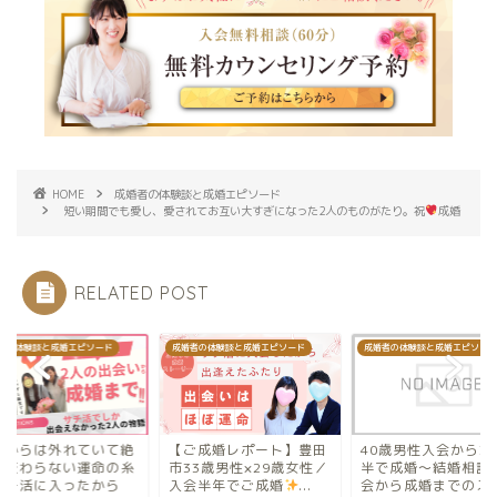
HOME
成婚者の体験談と成婚エピソード
短い期間でも愛し、愛されてお互い大すぎになった2人のものがたり。祝
成婚
RELATED POST
ド
成婚者の体験談と成婚エピソード
成婚者の体験談と成婚エピソード
成婚者の体
て絶
【ご成婚レポート】豊田
40歳男性入会から3か月
条件か
の糸
市33歳男性×29歳女性／
半で成婚～結婚相談所入
対に交
ら
入会半年でご成婚
...
会から成婚までのスト...
はサチ