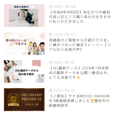
2026-08-08
【令和8年8月8日】末広がりの縁起
の良い日にご入籍♡幸せのおすそ分
けをいただきました
2026-08-07
成婚者のご家族からの紹介で入会。
ご縁がつないだ婚活ストーリー【リ
アルな入会者の声】
2026-08-05
【IBJ最新データ】2026年7月末時
点の最新データを公開！婚活は今、
とても活発です
2026-08-01
【ご報告】サチ活®がIBJ AWARD®
を9期連続受賞しました
豊田市の
結婚相談所