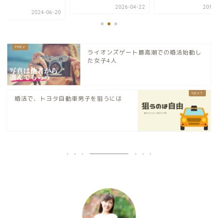
交...
2026-04-22
2019-11-16
06-20
ライオンズゲート最高潮での婚活始動し
た女子4人
婚活で、トヨタ自動車男子を狙うには