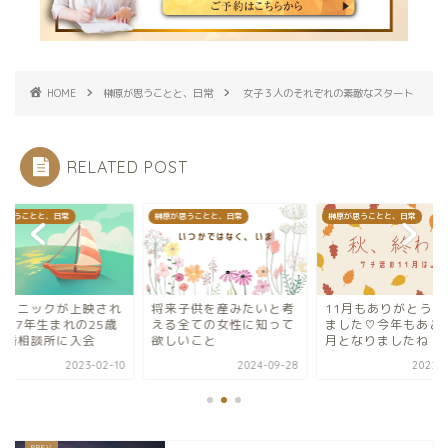
HOME
榊原が思うことと、日常
女子３人のそれぞれの素敵なスタート
RELATED POST
が思うことと、日常
榊原が思うことと、日常
榊原が思うことと、日常
イタニックが上映され
将来子供を産みたいと考
11月もありがとうご
997年生まれの25歳
える全ての女性に知って
ました♡今年もあと
結婚相談所に入会
欲しいこと
月となりましたね
2023-02-10
2024-09-28
2022-1