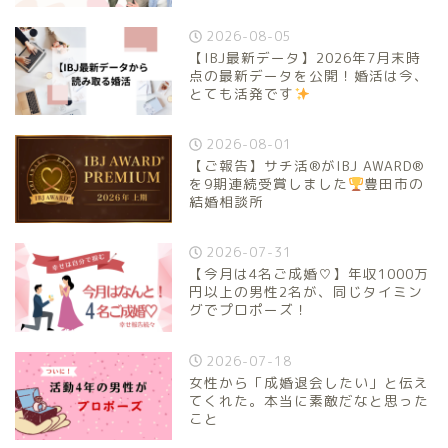
2026-08-05
【IBJ最新データ】2026年7月末時
点の最新データを公開！婚活は今、
とても活発です
2026-08-01
【ご報告】サチ活®がIBJ AWARD®
を9期連続受賞しました
豊田市の
結婚相談所
2026-07-31
【今月は4名ご成婚♡】年収1000万
円以上の男性2名が、同じタイミン
グでプロポーズ！
2026-07-18
女性から「成婚退会したい」と伝え
てくれた。本当に素敵だなと思った
こと