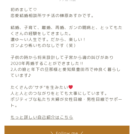
初めまして♡
恋愛結婚相談所サチ活の榊原あすかです。
結婚、子育て、離婚、再婚、ガンの闘病と、とってもた
くさんの経験をしてきました。
濃ゆ〜い人生です。だから、楽しい！
ガンより怖いものなしです（笑）
子供の時から将来設計して子宮から魂の叫びがあり
2020年再婚することができました‼︎
2人の娘と年下の旦那様と愛知県豊田市で仲良く暮らし
ています♪
たくさんの″サチ”を生みたい
人と人とのつながりをとても大事にしています。
ポジティブな私たち夫婦が女性目線・男性目線でサポー
ト。
もっと詳しい自己紹介はこちら
＼ Follow me ／