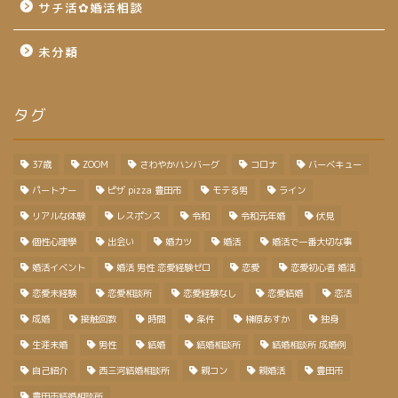
サチ活✿婚活相談
未分類
タグ
37歳
ZOOM
さわやかハンバーグ
コロナ
バーベキュー
パートナー
ピザ pizza 豊田市
モテる男
ライン
リアルな体験
レスポンス
令和
令和元年婚
伏見
個性心理學
出会い
婚カツ
婚活
婚活で一番大切な事
婚活イベント
婚活 男性 恋愛経験ゼロ
恋愛
恋愛初心者 婚活
恋愛未経験
恋愛相談所
恋愛経験なし
恋愛結婚
恋活
成婚
接触回数
時間
条件
榊原あすか
独身
生涯未婚
男性
結婚
結婚相談所
結婚相談所 成婚例
自己紹介
西三河結婚相談所
親コン
親婚活
豊田市
豊田市結婚相談所