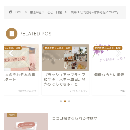
HOME
榊原が思うことと、日常
夫婦げんか勃発〜家事分担について。
RELATED POST
が思うことと、日常
榊原が思うことと、日常
榊原が思うことと、日常
ラッシュアップライフ
健康なうちに婚活
女子３人のそれぞれ
学ぶ！人生一周目。今
敵なスタート
らでもできること
2023-03-13
2021-10-12
2022-0
ココロ揺さぶられる体験♡