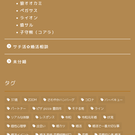
狼オオカミ
ペガサス
ライオン
猿サル
子守熊（コアラ）
サチ活✿婚活相談
未分類
タグ
37歳
ZOOM
さわやかハンバーグ
コロナ
バーベキュー
パートナー
ピザ pizza 豊田市
モテる男
ライン
リアルな体験
レスポンス
令和
令和元年婚
伏見
個性心理學
出会い
婚カツ
婚活
婚活で一番大切な事
婚活イベント
婚活 男性 恋愛経験ゼロ
恋愛
恋愛初心者 婚活