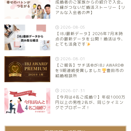
成婚者のご家族からの紹介で入会。
ご縁がつないだ婚活ストーリー【リ
アルな入会者の声】
2026-08-05
【IBJ最新データ】2026年7月末時
点の最新データを公開！婚活は今、
とても活発です
2026-08-01
【ご報告】サチ活®がIBJ AWARD®
を9期連続受賞しました
豊田市の
結婚相談所
2026-07-31
【今月は4名ご成婚♡】年収1000万
円以上の男性2名が、同じタイミン
グでプロポーズ！