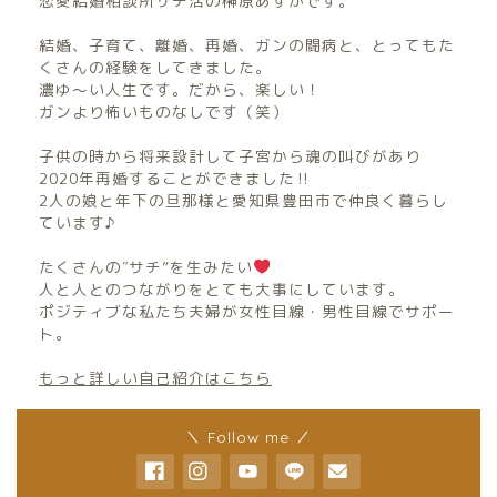
恋愛結婚相談所サチ活の榊原あすかです。
結婚、子育て、離婚、再婚、ガンの闘病と、とってもた
くさんの経験をしてきました。
濃ゆ〜い人生です。だから、楽しい！
ガンより怖いものなしです（笑）
子供の時から将来設計して子宮から魂の叫びがあり
2020年再婚することができました‼︎
2人の娘と年下の旦那様と愛知県豊田市で仲良く暮らし
ています♪
たくさんの″サチ”を生みたい
人と人とのつながりをとても大事にしています。
ポジティブな私たち夫婦が女性目線・男性目線でサポー
ト。
もっと詳しい自己紹介はこちら
＼ Follow me ／