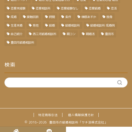
恋愛未経験
恋愛相談所
恋愛経験なし
恋愛結婚
恋活
成婚
接触回数
時間
条件
榊原あすか
独身
生涯未婚
男性
結婚
結婚相談所
結婚相談所 成婚例
自己紹介
西三河結婚相談所
親コン
親婚活
豊田市
豊田市結婚相談所
検索
特定商取引法
個人情報保護方針
2018–2026 豊田市の結婚相談所「サチ活株式会社」