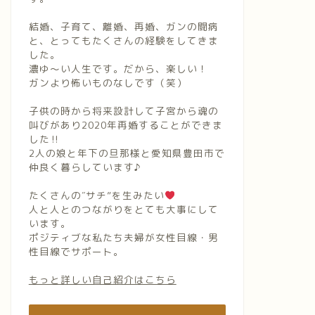
結婚、子育て、離婚、再婚、ガンの闘病
と、とってもたくさんの経験をしてきま
した。
濃ゆ〜い人生です。だから、楽しい！
ガンより怖いものなしです（笑）
子供の時から将来設計して子宮から魂の
叫びがあり2020年再婚することができま
した‼︎
2人の娘と年下の旦那様と愛知県豊田市で
仲良く暮らしています♪
たくさんの″サチ”を生みたい
人と人とのつながりをとても大事にして
います。
ポジティブな私たち夫婦が女性目線・男
性目線でサポート。
もっと詳しい自己紹介はこちら