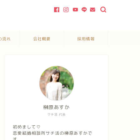
の流れ
会社概要
採用情報
榊原あすか
サチ活 代表
初めまして♡
恋愛結婚相談所サチ活の榊原あすかで
す。