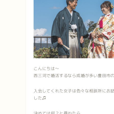
こんにちは〜
西三河で婚活するなら成婚が多い豊田市の
入会してくれた女子は色々な相談所にお
した♫
決めては何？と尋ねたら、