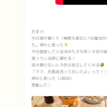
おまけ
今日頭が痛くて（榊原も数日に1日電池
た。神かと思った
今日面談して入会決めた子も早く子供が
弱っている時に頼れる！
母が頼りないと子供は自立してくれる
「ママ、お風呂洗っておいたよ」って！
神かと思った（2回目）
感動した！