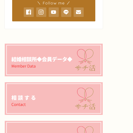
＼ Follow me ／