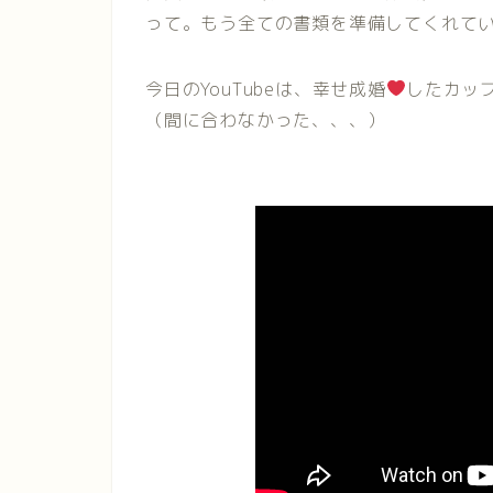
って。もう全ての書類を準備してくれて
今日のYouTubeは、幸せ成婚
したカッ
（間に合わなかった、、、）