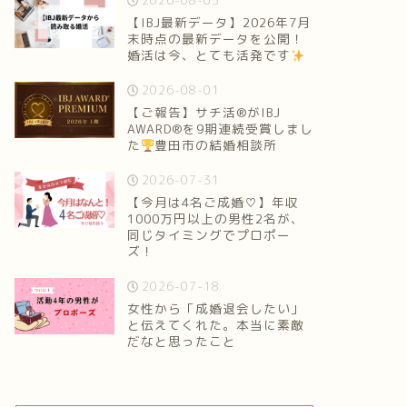
2026-08-05
【IBJ最新データ】2026年7月
末時点の最新データを公開！
婚活は今、とても活発です
2026-08-01
【ご報告】サチ活®がIBJ
AWARD®を9期連続受賞しまし
た
豊田市の結婚相談所
2026-07-31
【今月は4名ご成婚♡】年収
1000万円以上の男性2名が、
同じタイミングでプロポー
ズ！
2026-07-18
女性から「成婚退会したい」
と伝えてくれた。本当に素敵
だなと思ったこと