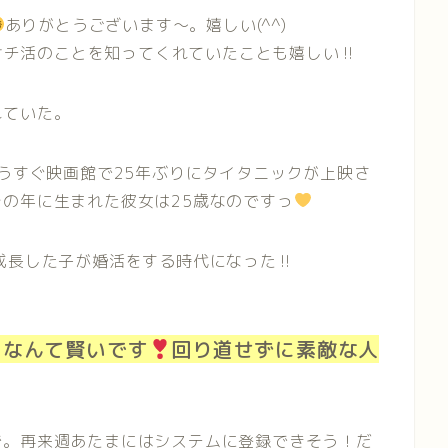
ありがとうございます〜。嬉しい(^^)
にサチ活のことを知ってくれていたことも嬉しい‼︎
れていた。
もうすぐ映画館で25年ぶりにタイタニックが上映さ
の年に生まれた彼女は25歳なのですっ
成長した子が婚活をする時代になった‼︎
るなんて賢いです
回り道せずに素敵な人
で。再来週あたまにはシステムに登録できそう！だ