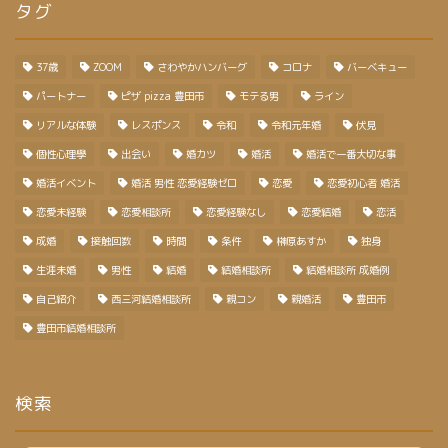
タグ
37歳
ZOOM
さわやかハンバーグ
コロナ
バーベキュー
パートナー
ピザ pizza 豊田市
モテる男
ライン
リアルな体験
レスポンス
令和
令和元年婚
伏見
個性心理學
出会い
婚カツ
婚活
婚活で一番大切な事
婚活イベント
婚活 男性 恋愛経験ゼロ
恋愛
恋愛初心者 婚活
恋愛未経験
恋愛相談所
恋愛経験なし
恋愛結婚
恋活
成婚
接触回数
時間
条件
榊原あすか
独身
生涯未婚
男性
結婚
結婚相談所
結婚相談所 成婚例
自己紹介
西三河結婚相談所
親コン
親婚活
豊田市
豊田市結婚相談所
検索