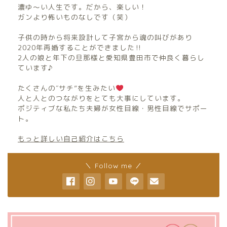
濃ゆ〜い人生です。だから、楽しい！
ガンより怖いものなしです（笑）
子供の時から将来設計して子宮から魂の叫びがあり
2020年再婚することができました‼︎
2人の娘と年下の旦那様と愛知県豊田市で仲良く暮らし
ています♪
たくさんの″サチ”を生みたい
人と人とのつながりをとても大事にしています。
ポジティブな私たち夫婦が女性目線・男性目線でサポー
ト。
もっと詳しい自己紹介はこちら
＼ Follow me ／