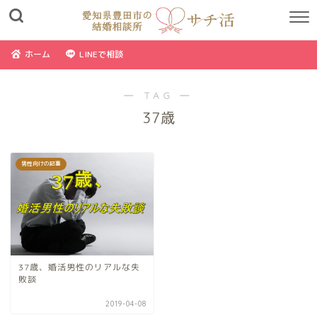
ホーム
LINEで相談
― TAG ―
37歳
男性向けの記事
37歳、婚活男性のリアルな失
敗談
2019-04-08