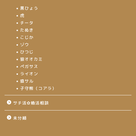
黒ひょう
虎
チータ
たぬき
こじか
ゾウ
ひつじ
狼オオカミ
ペガサス
ライオン
猿サル
子守熊（コアラ）
サチ活✿婚活相談
未分類