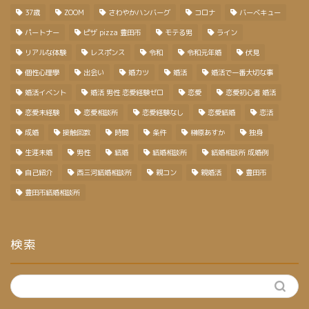
37歳
ZOOM
さわやかハンバーグ
コロナ
バーベキュー
パートナー
ピザ pizza 豊田市
モテる男
ライン
リアルな体験
レスポンス
令和
令和元年婚
伏見
個性心理學
出会い
婚カツ
婚活
婚活で一番大切な事
婚活イベント
婚活 男性 恋愛経験ゼロ
恋愛
恋愛初心者 婚活
恋愛未経験
恋愛相談所
恋愛経験なし
恋愛結婚
恋活
成婚
接触回数
時間
条件
榊原あすか
独身
生涯未婚
男性
結婚
結婚相談所
結婚相談所 成婚例
自己紹介
西三河結婚相談所
親コン
親婚活
豊田市
豊田市結婚相談所
検索