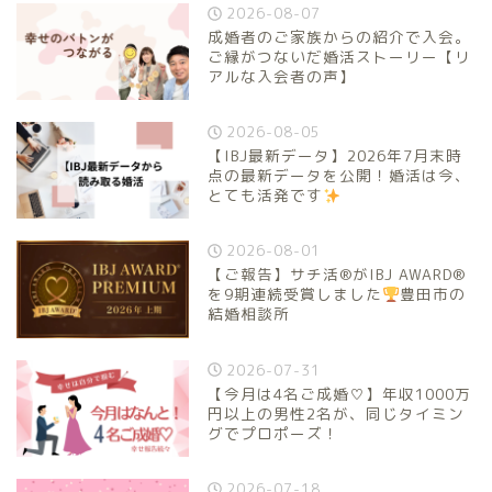
2026-08-07
成婚者のご家族からの紹介で入会。
ご縁がつないだ婚活ストーリー【リ
アルな入会者の声】
2026-08-05
【IBJ最新データ】2026年7月末時
点の最新データを公開！婚活は今、
とても活発です
2026-08-01
【ご報告】サチ活®がIBJ AWARD®
を9期連続受賞しました
豊田市の
結婚相談所
2026-07-31
【今月は4名ご成婚♡】年収1000万
円以上の男性2名が、同じタイミン
グでプロポーズ！
2026-07-18