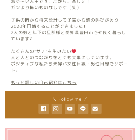
濃ゆ〜い人生です。だから、楽しい！
ガンより怖いものなしです（笑）
子供の時から将来設計して子宮から魂の叫びがあり
2020年再婚することができました‼︎
2人の娘と年下の旦那様と愛知県豊田市で仲良く暮らし
ています♪
たくさんの″サチ”を生みたい
人と人とのつながりをとても大事にしています。
ポジティブな私たち夫婦が女性目線・男性目線でサポー
ト。
もっと詳しい自己紹介はこちら
＼ Follow me ／