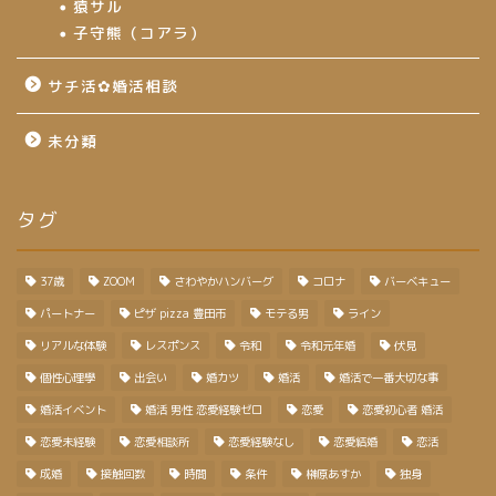
猿サル
子守熊（コアラ）
サチ活✿婚活相談
未分類
タグ
37歳
ZOOM
さわやかハンバーグ
コロナ
バーベキュー
パートナー
ピザ pizza 豊田市
モテる男
ライン
リアルな体験
レスポンス
令和
令和元年婚
伏見
個性心理學
出会い
婚カツ
婚活
婚活で一番大切な事
婚活イベント
婚活 男性 恋愛経験ゼロ
恋愛
恋愛初心者 婚活
恋愛未経験
恋愛相談所
恋愛経験なし
恋愛結婚
恋活
成婚
接触回数
時間
条件
榊原あすか
独身