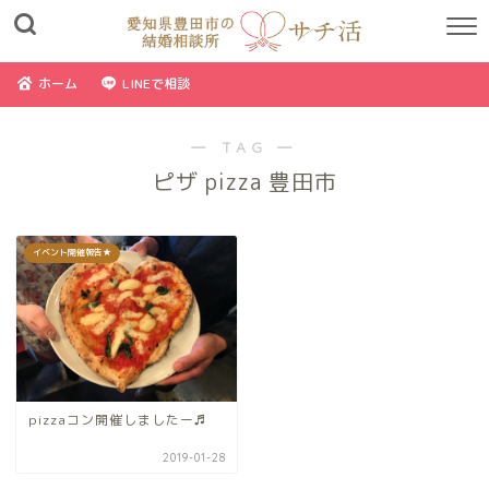
ホーム
LINEで相談
― TAG ―
ピザ pizza 豊田市
イベント開催報告★
pizzaコン開催しましたー♬
2019-01-28