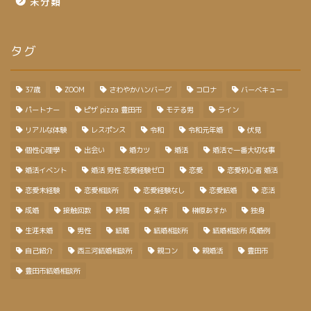
未分類
タグ
37歳
ZOOM
さわやかハンバーグ
コロナ
バーベキュー
パートナー
ピザ pizza 豊田市
モテる男
ライン
リアルな体験
レスポンス
令和
令和元年婚
伏見
個性心理學
出会い
婚カツ
婚活
婚活で一番大切な事
婚活イベント
婚活 男性 恋愛経験ゼロ
恋愛
恋愛初心者 婚活
恋愛未経験
恋愛相談所
恋愛経験なし
恋愛結婚
恋活
成婚
接触回数
時間
条件
榊原あすか
独身
生涯未婚
男性
結婚
結婚相談所
結婚相談所 成婚例
自己紹介
西三河結婚相談所
親コン
親婚活
豊田市
豊田市結婚相談所