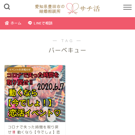
ホーム
LINEで相談
― TAG ―
バーベキュー
イベントのお知らせ
コロナで失った時間を取り戻
せ
動くなら【今でしょ】恋