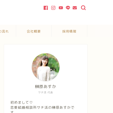
の流れ
会社概要
採用情報
榊原あすか
サチ活 代表
初めまして♡
恋愛結婚相談所サチ活の榊原あすかで
す。