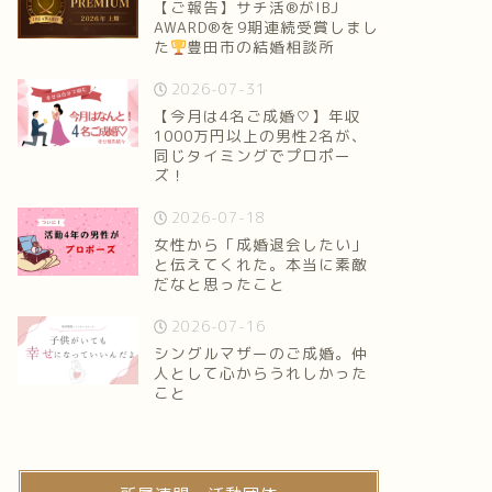
【ご報告】サチ活®がIBJ
AWARD®を9期連続受賞しまし
た
豊田市の結婚相談所
2026-07-31
【今月は4名ご成婚♡】年収
1000万円以上の男性2名が、
同じタイミングでプロポー
ズ！
2026-07-18
女性から「成婚退会したい」
と伝えてくれた。本当に素敵
だなと思ったこと
2026-07-16
シングルマザーのご成婚。仲
人として心からうれしかった
こと