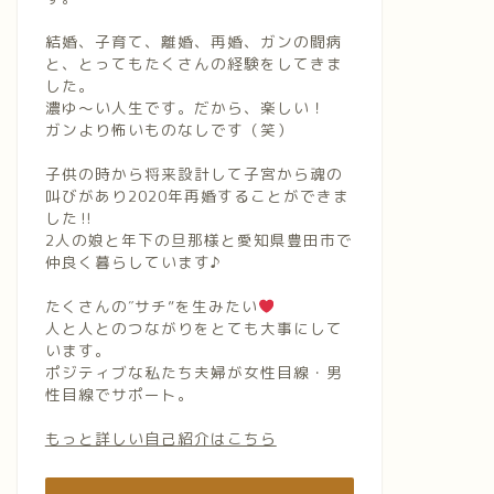
結婚、子育て、離婚、再婚、ガンの闘病
と、とってもたくさんの経験をしてきま
した。
濃ゆ〜い人生です。だから、楽しい！
ガンより怖いものなしです（笑）
子供の時から将来設計して子宮から魂の
叫びがあり2020年再婚することができま
した‼︎
2人の娘と年下の旦那様と愛知県豊田市で
仲良く暮らしています♪
たくさんの″サチ”を生みたい
人と人とのつながりをとても大事にして
います。
ポジティブな私たち夫婦が女性目線・男
性目線でサポート。
もっと詳しい自己紹介はこちら