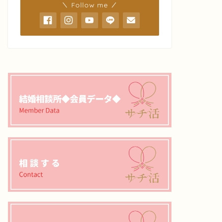
＼ Follow me ／