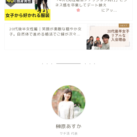
ネス感を卒業してデート映え
にアッ...
20代後半女性編｜笑顔が素敵な穏やか女
子。自然体で進める婚活でご縁が次々...
榊原あすか
サチ活 代表