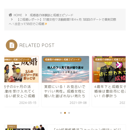
HOME
成婚者の体験談と成婚エピソード
【ご成婚レポート】37歳女性♡活動期間1年4ヶ月 3回目のデートで真剣交際
へ！出会って56日でご成婚
RELATED POST
成婚者の体験談と成婚エピソード
成婚者の体験談と成婚エピソード
成婚者の体験談
実際にいる！お見合いで
4歳年下と成婚女子
結
20代男子
く
ヤバい男性。成婚女性に
婚後は豊田市に住みた
動。転勤を
婚
聞いた選ばれない男たち
い！の夢叶う
れた明るい
15
2021-09-08
2023-12-03
「40代男性婚活ファッション同行」ビジ