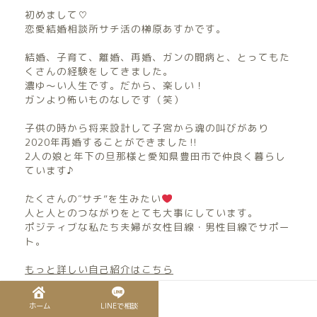
初めまして♡
恋愛結婚相談所サチ活の榊原あすかです。
結婚、子育て、離婚、再婚、ガンの闘病と、とってもた
くさんの経験をしてきました。
濃ゆ〜い人生です。だから、楽しい！
ガンより怖いものなしです（笑）
子供の時から将来設計して子宮から魂の叫びがあり
2020年再婚することができました‼︎
2人の娘と年下の旦那様と愛知県豊田市で仲良く暮らし
ています♪
たくさんの″サチ”を生みたい
人と人とのつながりをとても大事にしています。
ポジティブな私たち夫婦が女性目線・男性目線でサポー
ト。
もっと詳しい自己紹介はこちら
＼ Follow me ／
ホーム
LINEで相談