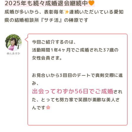
2025年も続々成婚退会継続中
成婚が多いから、表彰毎年
連続いただいている愛知
県の結婚相談所『サチ活』の榊原です
今回ご紹介するのは、
活動期間1年4ヶ月でご成婚された37歳の
仲人あすか
女性会員さま。
お見合いから3回目のデートで真剣交際に進
み、
出会ってわずか56日でご成婚
され
た、とっても努力家で笑顔が素敵な美人さ
んです