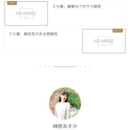
２８番、優雅なペガサス個性
３０番、順応性のある狼個性
榊原あすか