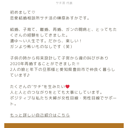
サチ活 代表
初めまして♡
恋愛結婚相談所サチ活の榊原あすかです。
結婚、子育て、離婚、再婚、ガンの闘病と、とってもた
くさんの経験をしてきました。
濃ゆ〜い人生です。だから、楽しい！
ガンより怖いものなしです（笑）
子供の時から将来設計して子宮から魂の叫びがあり
2020年再婚することができました‼︎
2人の娘と年下の旦那様と愛知県豊田市で仲良く暮らし
ています♪
たくさんの″サチ”を生みたい
人と人とのつながりをとても大事にしています。
ポジティブな私たち夫婦が女性目線・男性目線でサポー
ト。
もっと詳しい自己紹介はこちら