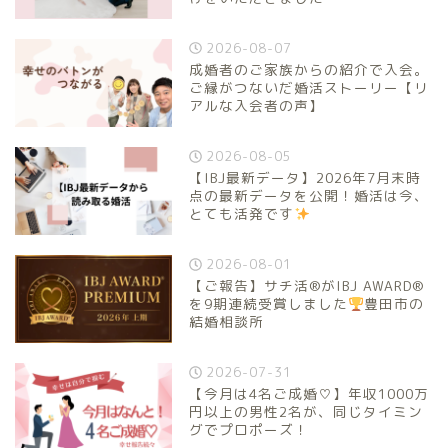
2026-08-07
成婚者のご家族からの紹介で入会。
ご縁がつないだ婚活ストーリー【リ
アルな入会者の声】
2026-08-05
【IBJ最新データ】2026年7月末時
点の最新データを公開！婚活は今、
とても活発です
2026-08-01
【ご報告】サチ活®がIBJ AWARD®
を9期連続受賞しました
豊田市の
結婚相談所
2026-07-31
【今月は4名ご成婚♡】年収1000万
円以上の男性2名が、同じタイミン
グでプロポーズ！