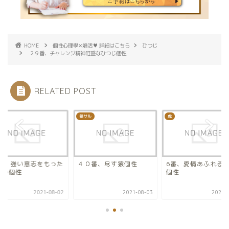
HOME
個性心理學✕婚活♥ 詳細はこちら
ひつじ
２９番、チャレンジ精神旺盛なひつじ個性
RELATED POST
か
猿サル
虎
7番、強い意志をもった
４０番、尽す猿個性
6番、愛情あふれる
じか個性
個性
2021-08-02
2021-08-03
2021-0