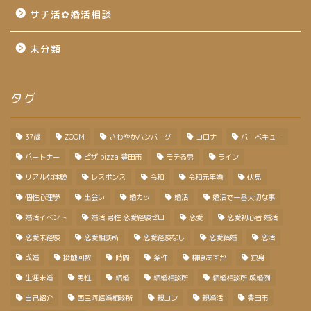
サチ活✿婚活相談
未分類
タグ
37歳
ZOOM
さわやかハンバーグ
コロナ
バーベキュー
パートナー
ピザ pizza 豊田市
モテる男
ライン
リアルな体験
レスポンス
令和
令和元年婚
伏見
個性心理學
出会い
婚カツ
婚活
婚活で一番大切な事
婚活イベント
婚活 男性 恋愛経験ゼロ
恋愛
恋愛初心者 婚活
恋愛未経験
恋愛相談所
恋愛経験なし
恋愛結婚
恋活
成婚
接触回数
時間
条件
榊原あすか
独身
生涯未婚
男性
結婚
結婚相談所
結婚相談所 成婚例
自己紹介
西三河結婚相談所
親コン
親婚活
豊田市