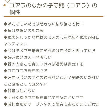
コアラのなかの子守熊（コアラ）の
個性
◆転んでもただでは起きない粘り強さを持つ
◆負けず嫌いの努力家
◆現実をしっかり見据えて人の心を見抜く現実的なロ
マンティスト
◆今はダメでも最後に笑うのは自分だと思っている
◆好き嫌いは人一倍激しい
◆器の大きさを身につければ運勢は安定する
◆コロコロ方針を変える
◆理屈っぽいので筋の通らないことや納得のいかない
ことは頑として認めない
◆弱音は吐かない
◆明るく素直で年齢を重ねても気が若いです
◆感情表現がオープンなので衝突もあるが言うだけ言