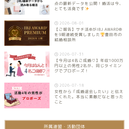
点の最新データを公開！婚活は今、
とても活発です
2026-08-01
【ご報告】サチ活®がIBJ AWARD®
を9期連続受賞しました
豊田市の
結婚相談所
2026-07-31
【今月は4名ご成婚♡】年収1000万
円以上の男性2名が、同じタイミン
グでプロポーズ！
2026-07-18
女性から「成婚退会したい」と伝え
てくれた。本当に素敵だなと思った
こと
所属連盟・活動団体