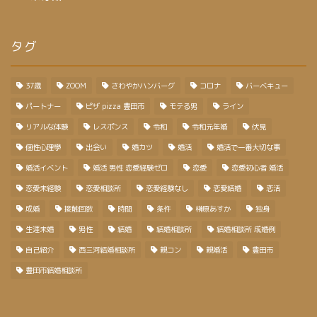
タグ
37歳
ZOOM
さわやかハンバーグ
コロナ
バーベキュー
パートナー
ピザ pizza 豊田市
モテる男
ライン
リアルな体験
レスポンス
令和
令和元年婚
伏見
個性心理學
出会い
婚カツ
婚活
婚活で一番大切な事
婚活イベント
婚活 男性 恋愛経験ゼロ
恋愛
恋愛初心者 婚活
恋愛未経験
恋愛相談所
恋愛経験なし
恋愛結婚
恋活
成婚
接触回数
時間
条件
榊原あすか
独身
生涯未婚
男性
結婚
結婚相談所
結婚相談所 成婚例
自己紹介
西三河結婚相談所
親コン
親婚活
豊田市
豊田市結婚相談所