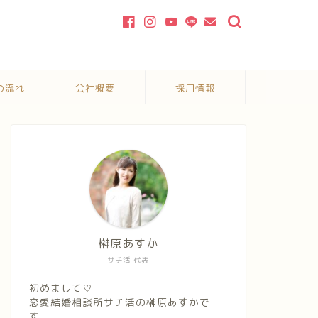
の流れ
会社概要
採用情報
榊原あすか
サチ活 代表
初めまして♡
恋愛結婚相談所サチ活の榊原あすかで
す。