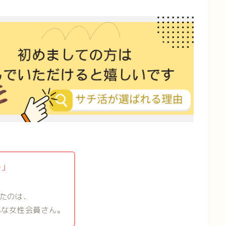
」
たのは、
んな女性会員さん。