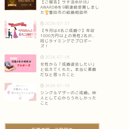
【ご報告】サチ活®がIBJ
AWARD®を9期連続受賞しまし
た
豊田市の結婚相談所
2026-07-31
【今月は4名ご成婚♡】年収
1000万円以上の男性2名が、
同じタイミングでプロポー
ズ！
2026-07-18
女性から「成婚退会したい」
と伝えてくれた。本当に素敵
だなと思ったこと
2026-07-16
シングルマザーのご成婚。仲
人として心からうれしかった
こと