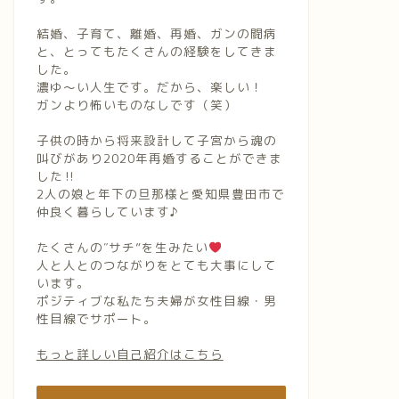
結婚、子育て、離婚、再婚、ガンの闘病
と、とってもたくさんの経験をしてきま
した。
濃ゆ〜い人生です。だから、楽しい！
ガンより怖いものなしです（笑）
子供の時から将来設計して子宮から魂の
叫びがあり2020年再婚することができま
した‼︎
2人の娘と年下の旦那様と愛知県豊田市で
仲良く暮らしています♪
たくさんの″サチ”を生みたい
人と人とのつながりをとても大事にして
います。
ポジティブな私たち夫婦が女性目線・男
性目線でサポート。
もっと詳しい自己紹介はこちら