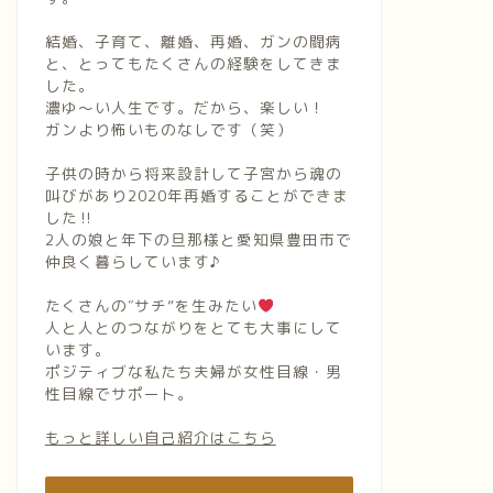
結婚、子育て、離婚、再婚、ガンの闘病
と、とってもたくさんの経験をしてきま
した。
濃ゆ〜い人生です。だから、楽しい！
ガンより怖いものなしです（笑）
子供の時から将来設計して子宮から魂の
叫びがあり2020年再婚することができま
した‼︎
2人の娘と年下の旦那様と愛知県豊田市で
仲良く暮らしています♪
たくさんの″サチ”を生みたい
人と人とのつながりをとても大事にして
います。
ポジティブな私たち夫婦が女性目線・男
性目線でサポート。
もっと詳しい自己紹介はこちら