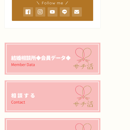
＼ Follow me ／