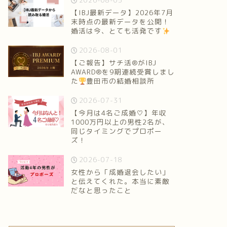
2026-08-05
【IBJ最新データ】2026年7月
末時点の最新データを公開！
婚活は今、とても活発です
2026-08-01
【ご報告】サチ活®がIBJ
AWARD®を9期連続受賞しまし
た
豊田市の結婚相談所
2026-07-31
【今月は4名ご成婚♡】年収
1000万円以上の男性2名が、
同じタイミングでプロポー
ズ！
2026-07-18
女性から「成婚退会したい」
と伝えてくれた。本当に素敵
だなと思ったこと