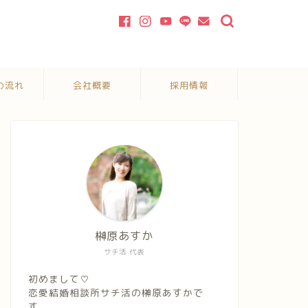
の流れ
会社概要
採用情報
榊原あすか
サチ活 代表
初めまして♡
恋愛結婚相談所サチ活の榊原あすかで
す。