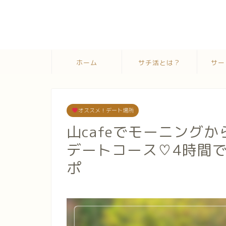
ホーム
サチ活とは？
サー
オススメ！デート場所
山cafeでモーニング
デートコース♡4時間
ポ