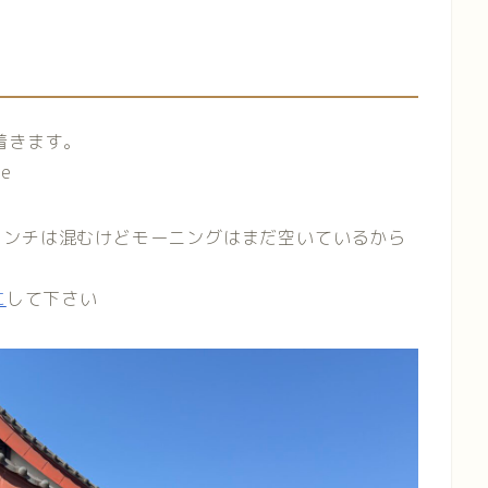
着きます。
e
ランチは混むけどモーニングはまだ空いているから
に
して下さい