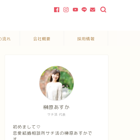
の流れ
会社概要
採用情報
榊原あすか
サチ活 代表
初めまして♡
恋愛結婚相談所サチ活の榊原あすかで
す。