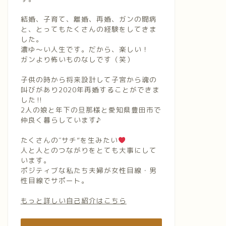
結婚、子育て、離婚、再婚、ガンの闘病
と、とってもたくさんの経験をしてきま
した。
濃ゆ〜い人生です。だから、楽しい！
ガンより怖いものなしです（笑）
子供の時から将来設計して子宮から魂の
叫びがあり2020年再婚することができま
した‼︎
2人の娘と年下の旦那様と愛知県豊田市で
仲良く暮らしています♪
たくさんの″サチ”を生みたい
人と人とのつながりをとても大事にして
います。
ポジティブな私たち夫婦が女性目線・男
性目線でサポート。
もっと詳しい自己紹介はこちら