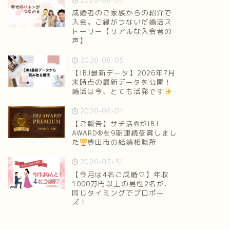
2026-08-07
成婚者のご家族からの紹介で
入会。ご縁がつないだ婚活ス
トーリー【リアルな入会者の
声】
2026-08-05
【IBJ最新データ】2026年7月
末時点の最新データを公開！
婚活は今、とても活発です
2026-08-01
【ご報告】サチ活®がIBJ
AWARD®を9期連続受賞しまし
た
豊田市の結婚相談所
2026-07-31
【今月は4名ご成婚♡】年収
1000万円以上の男性2名が、
同じタイミングでプロポー
ズ！