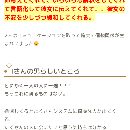
て言語化して彼女に伝えてくれて、、彼女の
不安を少しづつ緩和してくれる。
2人はコミュニケーションを取って確実に信頼関係が生
まれてました
Iさんの男らしいところ
とにかく一人の人に一途！！！
もうこれに勝るものはない。
婚活してるとたくさんシステムに綺麗な人が出てく
る。
たくさんの人に会いたいと思う気持ちは分かる