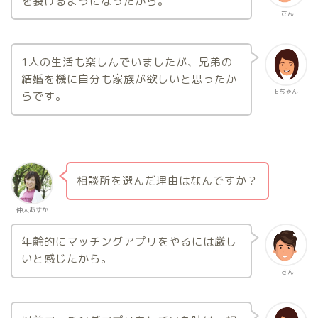
を裂けるようになったから。
Iさん
1人の生活も楽しんでいましたが、兄弟の
結婚を機に自分も家族が欲しいと思ったか
Eちゃん
らです。
相談所を選んだ理由はなんですか？
仲人あすか
年齢的にマッチングアプリをやるには厳し
いと感じたから。
Iさん