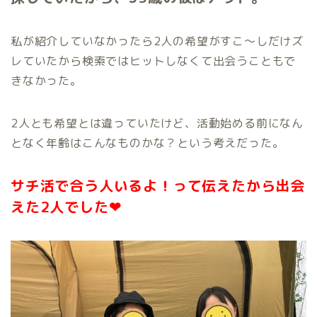
私が紹介していなかったら2人の希望がすこ～しだけズ
レていたから検索ではヒットしなくて出会うこともで
きなかった。
2人とも希望とは違っていたけど、活動始める前になん
となく年齢はこんなものかな？という考えだった。
サチ活で合う人いるよ！って伝えたから出会
えた2人でした❤︎