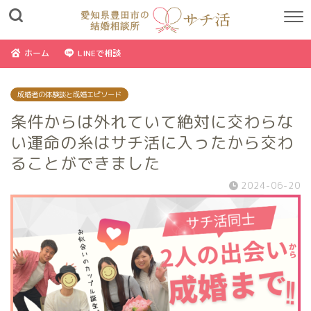
ホーム
LINEで相談
成婚者の体験談と成婚エピソード
条件からは外れていて絶対に交わらな
い運命の糸はサチ活に入ったから交わ
ることができました
2024-06-20