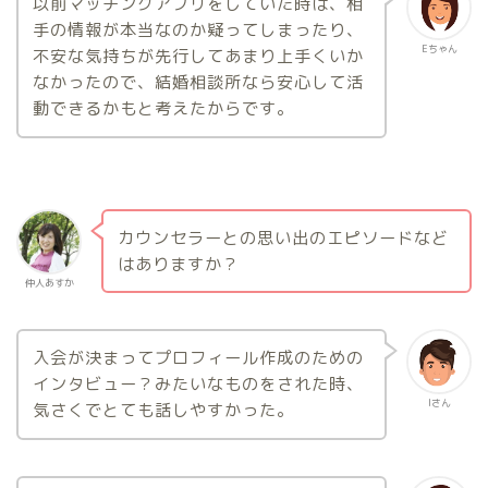
以前マッチングアプリをしていた時は、相
手の情報が本当なのか疑ってしまったり、
Eちゃん
不安な気持ちが先行してあまり上手くいか
なかったので、結婚相談所なら安心して活
動できるかもと考えたからです。
カウンセラーとの思い出のエピソードなど
はありますか？
仲人あすか
入会が決まってプロフィール作成のための
インタビュー？みたいなものをされた時、
Iさん
気さくでとても話しやすかった。