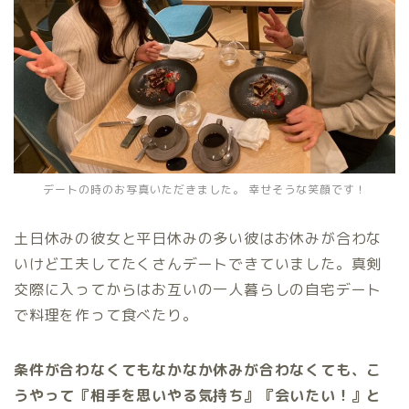
デートの時のお写真いただきました。 幸せそうな笑顔です！
土日休みの彼女と平日休みの多い彼はお休みが合わな
いけど工夫してたくさんデートできていました。真剣
交際に入ってからはお互いの一人暮らしの自宅デート
で料理を作って食べたり。
条件が合わなくてもなかなか休みが合わなくても、こ
うやって『相手を思いやる気持ち』『会いたい！』と