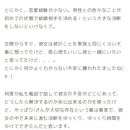
とにかく、恋愛経験が少ない。男性との色々なことが
初めての状態で結婚相手を決める！という大きな決断
をしないといけなくて。
交際からすぐ、彼女は彼のことを家族と同じくらい大
事に想ってたけど、居心地もいいし彼と一緒にいたい
と思ってたけど、、、。
とにかく何かよくわからない不安に襲われたましたね(･
∀･)
何度か私も電話で話して彼女の不安がどこにあって、
どうしたら解決するのか安心出来るのかを探ったけ
ど、やっぱりIさんが大切な存在という事は事実で、彼
女の中で未来に進む決断をゆっくり、ゆっくり時間を
かけてできたんだと思います。