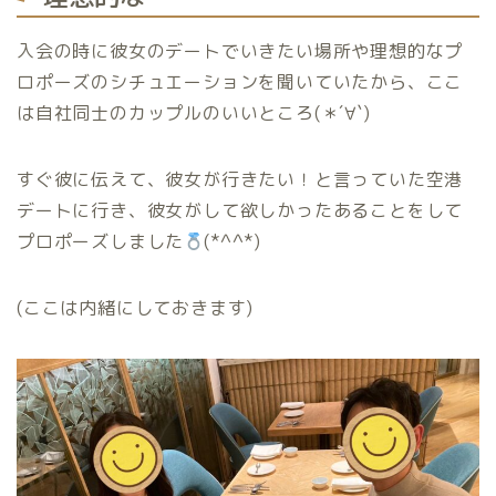
入会の時に彼女のデートでいきたい場所や理想的なプ
ロポーズのシチュエーションを聞いていたから、ここ
は自社同士のカップルのいいところ(＊´∀`)
すぐ彼に伝えて、彼女が行きたい！と言っていた空港
デートに行き、彼女がして欲しかったあることをして
プロポーズしました
(*^^*)
(ここは内緒にしておきます)