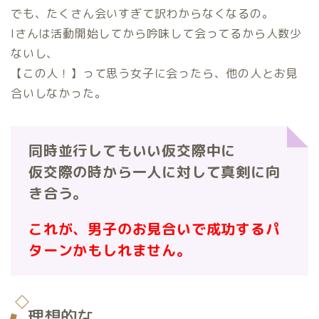
でも、たくさん会いすぎて訳わからなくなるの。
Iさんは活動開始してから吟味して会ってるから人数少
ないし、
【この人！】って思う女子に会ったら、他の人とお見
合いしなかった。
同時並行してもいい仮交際中に
仮交際の時から一人に対して真剣に向
き合う。
これが、男子のお見合いで成功するパ
ターンかもしれません。
理想的な