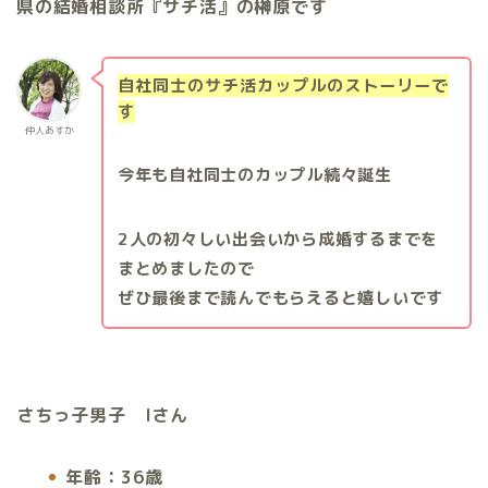
県の結婚相談所『サチ活』の榊原です
自社同士のサチ活カップルのストーリーで
す
仲人あすか
今年も自社同士のカップル続々誕生
2人の初々しい出会いから成婚するまでを
まとめましたので
ぜひ最後まで読んでもらえると嬉しいです
さちっ子男子 I
さん
年齢：36歳