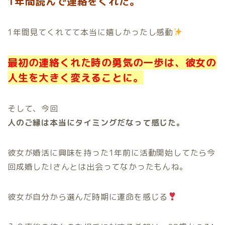
1年間読んで連絡をくれた。
1年間見てくれてて本当に嬉しかったし感動
最初の連絡くれた時の勇気の一歩は、彼女の
人生を大きく変えることに。
そして、今回
人のご縁は本当にタイミングだなって感じた。
彼女が婚活に興味を持った1年前に活動開始してたら今
回成婚したIさんとは出会ってなかったもんね。
彼女が自分から選んだ時期に運命を感じる