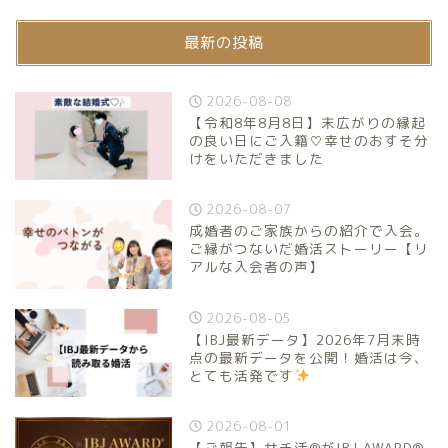
最新の投稿
2026-08-08
【令和8年8月8日】末広がりの縁起
の良い日にご入籍♡幸せのおすそ分
けをいただきました
2026-08-07
成婚者のご家族からの紹介で入会。
ご縁がつないだ婚活ストーリー【リ
アルな入会者の声】
2026-08-05
【IBJ最新データ】2026年7月末時
点の最新データを公開！婚活は今、
とても活発です
2026-08-01
【ご報告】サチ活®がIBJ AWARD®