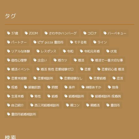
タグ
37歳
ZOOM
さわやかハンバーグ
コロナ
バーベキュー
パートナー
ピザ pizza 豊田市
モテる男
ライン
リアルな体験
レスポンス
令和
令和元年婚
伏見
個性心理學
出会い
婚カツ
婚活
婚活で一番大切な事
婚活イベント
婚活 男性 恋愛経験ゼロ
恋愛
恋愛初心者 婚活
恋愛未経験
恋愛相談所
恋愛経験なし
恋愛結婚
恋活
成婚
接触回数
時間
条件
榊原あすか
独身
生涯未婚
男性
結婚
結婚相談所
結婚相談所 成婚例
自己紹介
西三河結婚相談所
親コン
親婚活
豊田市
豊田市結婚相談所
検索