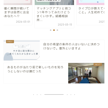
ッチングアプリと街コ
タイプロが教えてくれた
ご縁が動く瞬間が続
1年やってみたけどう
こと。人生初めての推し
ます♡まずは自然に
くいかず。結婚相談
いたいあなたへ♡
.
2025-02-26
2026-0
2025-03-15
自分の希望の条件の人はいないと決めつ
けないで。意外といますよ
あるものが当たり前で新しいものを知ろ
うとしないのは損だった