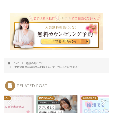
HOME
婚活のあれこれ
女性の自立が旦那さんを助ける。すーちゃん会社辞める！
RELATED POST
のあれこれ
婚活のあれこれ
婚活のあれこれ