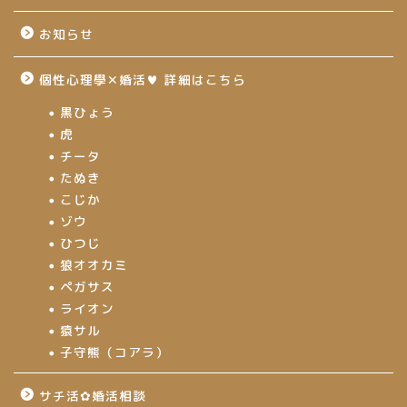
お知らせ
個性心理學✕婚活♥ 詳細はこちら
黒ひょう
虎
チータ
たぬき
こじか
ゾウ
ひつじ
狼オオカミ
ペガサス
ライオン
猿サル
子守熊（コアラ）
サチ活✿婚活相談