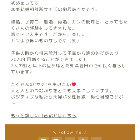
初めまして♡
恋愛結婚相談所サチ活の榊原あすかです。
結婚、子育て、離婚、再婚、ガンの闘病と、とってもた
くさんの経験をしてきました。
濃ゆ〜い人生です。だから、楽しい！
ガンより怖いものなしです（笑）
子供の時から将来設計して子宮から魂の叫びがあり
2020年再婚することができました‼︎
2人の娘と年下の旦那様と愛知県豊田市で仲良く暮らし
ています♪
たくさんの″サチ”を生みたい
人と人とのつながりをとても大事にしています。
ポジティブな私たち夫婦が女性目線・男性目線でサポー
ト。
もっと詳しい自己紹介はこちら
＼ Follow me ／