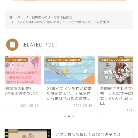
HOME
会員さんのリアルな活動状況
1人でも楽しいけど、急に結婚したい！そう思った女子の入会理由
RELATED POST
さんのリアルな活動状況
会員さんのリアルな活動状況
会員さんのリアルな活動状況
結婚相談所活動歴3
27歳イケメン男性が結婚
交際終了される女子
】30代後半男性ついに
相談所に入会。人気男性
徴！こんな女子は結
婚
から選ばれるために女...
なくていいと思う！
口...
2021-08-29
2022-05-19
2023-0
アプリ婚活苦戦してる20代男子は必