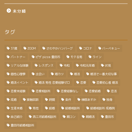
未分類
タグ
37歳
ZOOM
さわやかハンバーグ
コロナ
バーベキュー
パートナー
ピザ pizza 豊田市
モテる男
ライン
リアルな体験
レスポンス
令和
令和元年婚
伏見
個性心理學
出会い
婚カツ
婚活
婚活で一番大切な事
婚活イベント
婚活 男性 恋愛経験ゼロ
恋愛
恋愛初心者 婚活
恋愛未経験
恋愛相談所
恋愛経験なし
恋愛結婚
恋活
成婚
接触回数
時間
条件
榊原あすか
独身
生涯未婚
男性
結婚
結婚相談所
結婚相談所 成婚例
自己紹介
西三河結婚相談所
親コン
親婚活
豊田市
豊田市結婚相談所