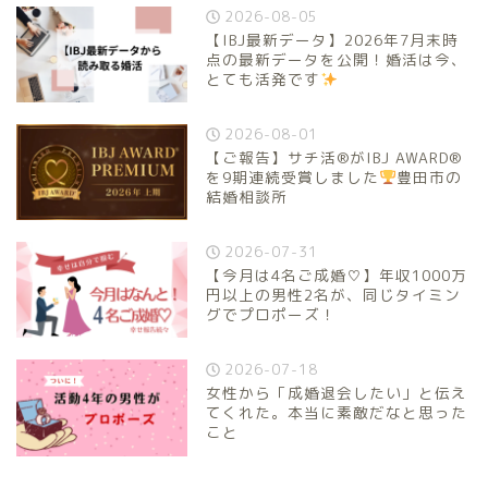
2026-08-05
【IBJ最新データ】2026年7月末時
点の最新データを公開！婚活は今、
とても活発です
2026-08-01
【ご報告】サチ活®がIBJ AWARD®
を9期連続受賞しました
豊田市の
結婚相談所
2026-07-31
【今月は4名ご成婚♡】年収1000万
円以上の男性2名が、同じタイミン
グでプロポーズ！
2026-07-18
女性から「成婚退会したい」と伝え
てくれた。本当に素敵だなと思った
こと