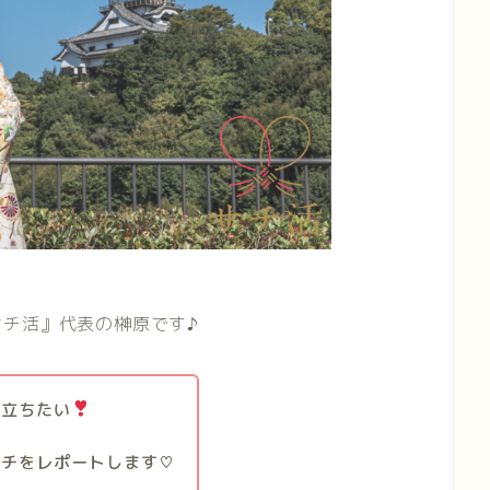
サチ活』代表の榊原です♪
に立ちたい
ンチをレポートします♡