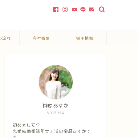
の流れ
会社概要
採用情報
榊原あすか
サチ活 代表
初めまして♡
恋愛結婚相談所サチ活の榊原あすかで
す。