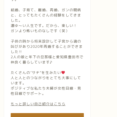
結婚、子育て、離婚、再婚、ガンの闘病
と、とってもたくさんの経験をしてきま
した。
濃ゆ〜い人生です。だから、楽しい！
ガンより怖いものなしです（笑）
子供の時から将来設計して子宮から魂の
叫びがあり2020年再婚することができま
した‼︎
2人の娘と年下の旦那様と愛知県豊田市で
仲良く暮らしています♪
たくさんの″サチ”を生みたい
人と人とのつながりをとても大事にして
います。
ポジティブな私たち夫婦が女性目線・男
性目線でサポート。
もっと詳しい自己紹介はこちら