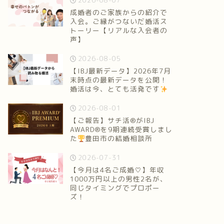
2026-08-07
成婚者のご家族からの紹介で
入会。ご縁がつないだ婚活ス
トーリー【リアルな入会者の
声】
2026-08-05
【IBJ最新データ】2026年7月
末時点の最新データを公開！
婚活は今、とても活発です
2026-08-01
【ご報告】サチ活®がIBJ
AWARD®を9期連続受賞しまし
た
豊田市の結婚相談所
2026-07-31
【今月は4名ご成婚♡】年収
1000万円以上の男性2名が、
同じタイミングでプロポー
ズ！