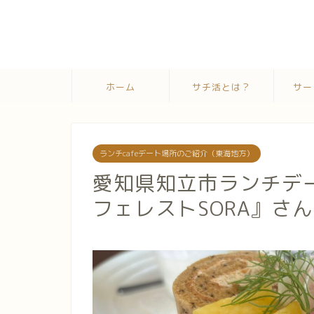
ホーム
サチ活とは？
サー
ランチcafeデート場所のご紹介（東海地方）
愛知県知立市ランチデ
フェレストSORA』さ