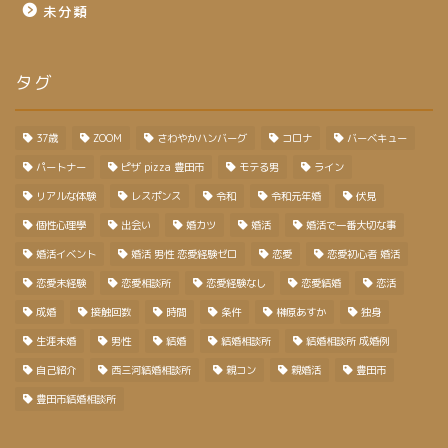
未分類
タグ
37歳
ZOOM
さわやかハンバーグ
コロナ
バーベキュー
パートナー
ピザ pizza 豊田市
モテる男
ライン
リアルな体験
レスポンス
令和
令和元年婚
伏見
個性心理學
出会い
婚カツ
婚活
婚活で一番大切な事
婚活イベント
婚活 男性 恋愛経験ゼロ
恋愛
恋愛初心者 婚活
恋愛未経験
恋愛相談所
恋愛経験なし
恋愛結婚
恋活
成婚
接触回数
時間
条件
榊原あすか
独身
生涯未婚
男性
結婚
結婚相談所
結婚相談所 成婚例
自己紹介
西三河結婚相談所
親コン
親婚活
豊田市
豊田市結婚相談所