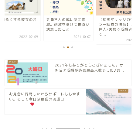
員さんの成功例に感
【映画マリッジカウンセ
場を明るくする彼女
。刺激を受けて榊原が
ラー結衣の決意】リアル
理性
意したこと
仲人/夫婦で成婚者役
で...
2021-10-07
2022-0
2021-10-18
2021年もありがとうございました。サ
チ活は成婚が過去最高人数でした♪あ...
お見合い同席したからサポートもしやす
い。そして今日は最強の開運日