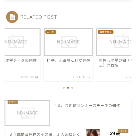
RELATED POST
タ
こじか
狼オオカミ
性心理學チータの個性
11番、正直なこじか個性
個性心理學の狼（オ
ミ）の個性
2020-07-14
2021-08-02
2020-0
1番、長距離ランナーのチータの個性
３４歳婚活男性のその後。３人交際して