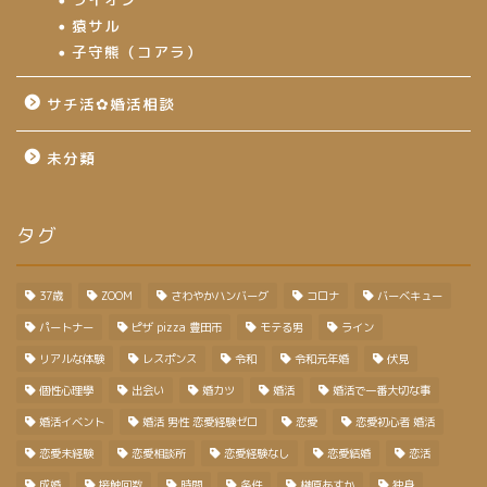
猿サル
子守熊（コアラ）
サチ活✿婚活相談
未分類
タグ
37歳
ZOOM
さわやかハンバーグ
コロナ
バーベキュー
パートナー
ピザ pizza 豊田市
モテる男
ライン
リアルな体験
レスポンス
令和
令和元年婚
伏見
個性心理學
出会い
婚カツ
婚活
婚活で一番大切な事
婚活イベント
婚活 男性 恋愛経験ゼロ
恋愛
恋愛初心者 婚活
恋愛未経験
恋愛相談所
恋愛経験なし
恋愛結婚
恋活
成婚
接触回数
時間
条件
榊原あすか
独身