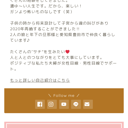
くさんの経験をしてきました。
濃ゆ〜い人生です。だから、楽しい！
ガンより怖いものなしです（笑）
子供の時から将来設計して子宮から魂の叫びがあり
2020年再婚することができました‼︎
2人の娘と年下の旦那様と愛知県豊田市で仲良く暮らし
ています♪
たくさんの″サチ”を生みたい
人と人とのつながりをとても大事にしています。
ポジティブな私たち夫婦が女性目線・男性目線でサポー
ト。
もっと詳しい自己紹介はこちら
＼ Follow me ／