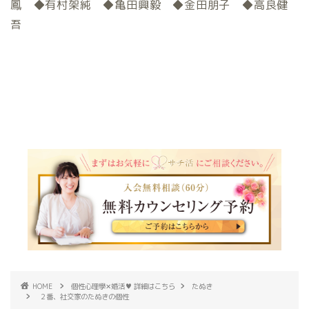
鳳 ◆有村架純 ◆亀田興毅 ◆金田朋子 ◆高良健
吾
HOME
個性心理學✕婚活♥ 詳細はこちら
たぬき
２番、社交家のたぬきの個性