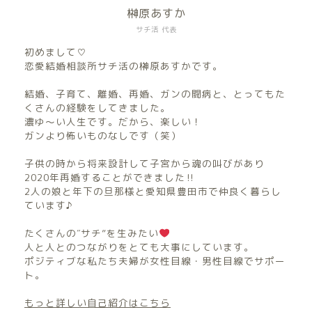
榊原あすか
サチ活 代表
初めまして♡
恋愛結婚相談所サチ活の榊原あすかです。
結婚、子育て、離婚、再婚、ガンの闘病と、とってもた
くさんの経験をしてきました。
濃ゆ〜い人生です。だから、楽しい！
ガンより怖いものなしです（笑）
子供の時から将来設計して子宮から魂の叫びがあり
2020年再婚することができました‼︎
2人の娘と年下の旦那様と愛知県豊田市で仲良く暮らし
ています♪
たくさんの″サチ”を生みたい
人と人とのつながりをとても大事にしています。
ポジティブな私たち夫婦が女性目線・男性目線でサポー
ト。
もっと詳しい自己紹介はこちら