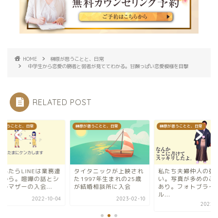
HOME
榊原が思うことと、日常
中学生から恋愛の勝者と弱者が見ててわかる。甘酸っぱい恋愛模様を目撃
RELATED POST
が思うことと、日常
榊原が思うことと、日常
榊原が思うことと、日常
婚したらLINEは業務連
タイタニックが上映され
私たち夫婦仲人の強
だから。喧嘩の話とシ
た1997年生まれの25歳
い。写真が多めのご
ルマザーの入会...
が結婚相談所に入会
あり。フォトブライ
ル...
2022-10-04
2023-02-10
2022-1