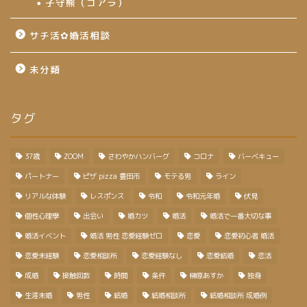
子守熊（コアラ）
サチ活✿婚活相談
未分類
タグ
37歳
ZOOM
さわやかハンバーグ
コロナ
バーベキュー
パートナー
ピザ pizza 豊田市
モテる男
ライン
リアルな体験
レスポンス
令和
令和元年婚
伏見
個性心理學
出会い
婚カツ
婚活
婚活で一番大切な事
婚活イベント
婚活 男性 恋愛経験ゼロ
恋愛
恋愛初心者 婚活
恋愛未経験
恋愛相談所
恋愛経験なし
恋愛結婚
恋活
成婚
接触回数
時間
条件
榊原あすか
独身
生涯未婚
男性
結婚
結婚相談所
結婚相談所 成婚例