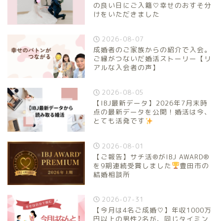
の良い日にご入籍♡幸せのおすそ分
けをいただきました
2026-08-07
成婚者のご家族からの紹介で入会。
ご縁がつないだ婚活ストーリー【リ
アルな入会者の声】
2026-08-05
【IBJ最新データ】2026年7月末時
点の最新データを公開！婚活は今、
とても活発です
2026-08-01
【ご報告】サチ活®がIBJ AWARD®
を9期連続受賞しました
豊田市の
結婚相談所
2026-07-31
【今月は4名ご成婚♡】年収1000万
円以上の男性2名が、同じタイミン