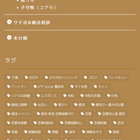
子守熊（コアラ）
サチ活✿婚活相談
未分類
タグ
37歳
ZOOM
さわやかハンバーグ
コロナ
バーベキュー
パートナー
ピザ pizza 豊田市
モテる男
ライン
リアルな体験
レスポンス
令和
令和元年婚
伏見
個性心理學
出会い
婚カツ
婚活
婚活で一番大切な事
婚活イベント
婚活 男性 恋愛経験ゼロ
恋愛
恋愛初心者 婚活
恋愛未経験
恋愛相談所
恋愛経験なし
恋愛結婚
恋活
成婚
接触回数
時間
条件
榊原あすか
独身