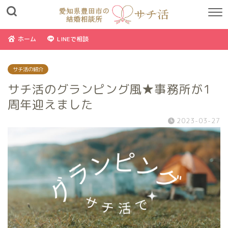
ホーム
LINEで相談
サチ活の紹介
サチ活のグランピング風★事務所が1
周年迎えました
2023-03-27