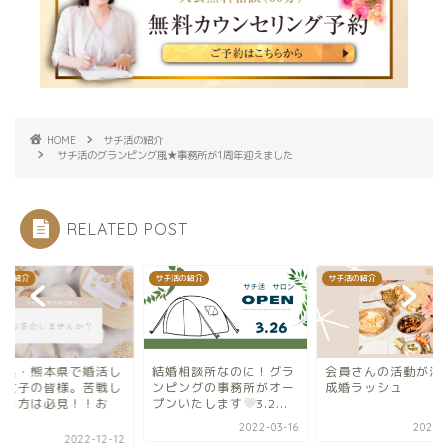
HOME
サチ活の紹介
サチ活のグランピング風★事務所が1周年迎えました
RELATED POST
活の紹介
サチ活の紹介
サチ活の紹介
分県・熊本県で婚活し
結婚相談所なのに！グラ
会員さんの活動が活
る女子の皆様。苦戦し
ンピングの事務所がオー
成婚ラッシュ
いる方は必見！！お
プンいたします
3.2...
.
2022-03-16
2022-0
2022-12-12