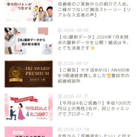
成婚者のご家族からの紹介で入会。
ご縁がつないだ婚活ストーリー【リ
アルな入会者の声】
2026-08-05
【IBJ最新データ】2026年7月末時
点の最新データを公開！婚活は今、
とても活発です
2026-08-01
【ご報告】サチ活®がIBJ AWARD®
を9期連続受賞しました
豊田市の
結婚相談所
2026-07-31
【今月は4名ご成婚♡】年収1000万
円以上の男性2名が、同じタイミン
グでプロポーズ！
2026-07-18
女性から「成婚退会したい」と伝え