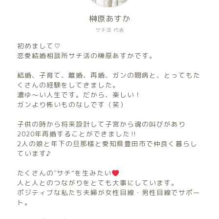
榊原あすか
サチ活 代表
初めまして♡
恋愛結婚相談所サチ活の榊原あすかです。
結婚、子育て、離婚、再婚、ガンの闘病と、とってもた
くさんの経験をしてきました。
濃ゆ〜い人生です。だから、楽しい！
ガンより怖いものなしです（笑）
子供の時から将来設計して子宮から魂の叫びがあり
2020年再婚することができました‼︎
2人の娘と年下の旦那様と愛知県豊田市で仲良く暮らし
ています♪
たくさんの″サチ”を生みたい
人と人とのつながりをとても大事にしています。
ポジティブな私たち夫婦が女性目線・男性目線でサポー
ト。