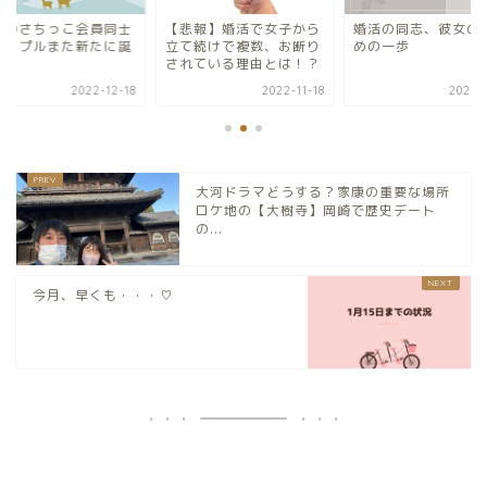
悲報】婚活で女子から
婚活の同志、彼女のはじ
自社のさちっこ会員
て続けで複数、お断り
めの一歩
のカップルまた新た
れている理由とは！？
生
2022-11-18
2023-04-18
2022-1
大河ドラマどうする？家康の重要な場所
ロケ地の【大樹寺】岡崎で歴史デート
の...
今月、早くも・・・♡