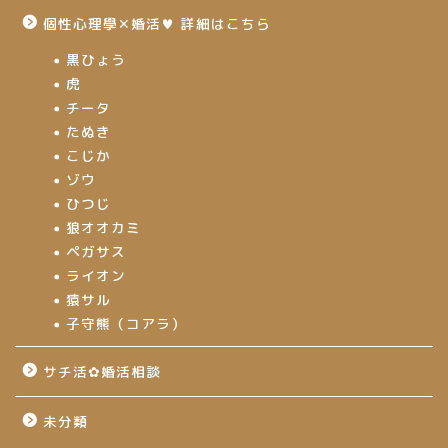
個性心理學✕婚活♥ 詳細はこちら
黒ひょう
虎
チータ
たぬき
こじか
ゾウ
ひつじ
狼オオカミ
ペガサス
ライオン
猿サル
子守熊（コアラ）
サチ活✿婚活相談
未分類