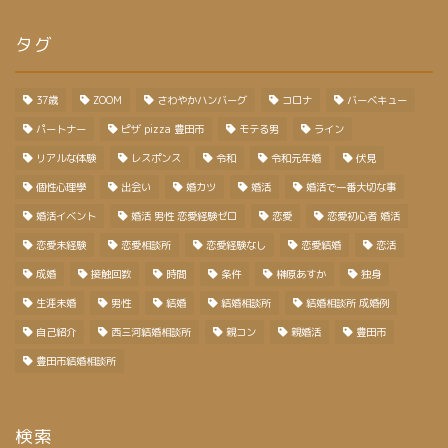
タグ
37歳
ZOOM
さわやかハンバーグ
コロナ
バーベキュー
パートナー
ピザ pizza 豊田市
モテる男
ライン
リアルな体験
レスポンス
令和
令和元年婚
伏見
個性心理學
出会い
婚カツ
婚活
婚活で一番大切な事
婚活イベント
婚活 男性 恋愛経験ゼロ
恋愛
恋愛初心者 婚活
恋愛未経験
恋愛相談所
恋愛経験なし
恋愛結婚
恋活
成婚
接触回数
時間
条件
榊原あすか
独身
生涯未婚
男性
結婚
結婚相談所
結婚相談所 成婚例
自己紹介
西三河結婚相談所
親コン
親婚活
豊田市
豊田市結婚相談所
検索