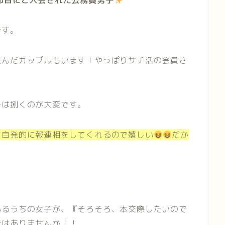
節目にご入会された公務員男子
です。
進んだカップルもいます！やっぱりサチ活の会員さ
子は捌くのが大変です。
な自発的に報連相をしてくれるので嬉しい
だか
いるうちの女子が、『そろそろ、本交際したいので
ではありませんか！！