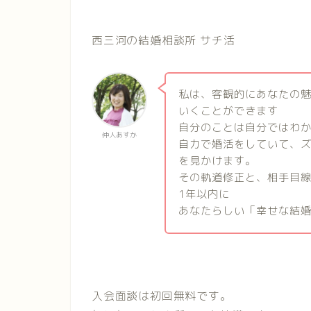
西三河の結婚相談所 サチ活
私は、客観的にあなたの
いくことができます
自分のことは自分ではわ
仲人あすか
自力で婚活をしていて、
を見かけます。
その軌道修正と、相手目
1
年以内に
あなたらしい「幸せな結
入会面談は初回無料です。