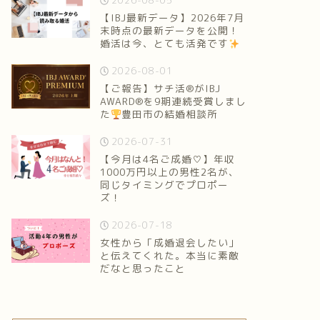
2026-08-05
【IBJ最新データ】2026年7月
末時点の最新データを公開！
婚活は今、とても活発です
2026-08-01
【ご報告】サチ活®がIBJ
AWARD®を9期連続受賞しまし
た
豊田市の結婚相談所
2026-07-31
【今月は4名ご成婚♡】年収
1000万円以上の男性2名が、
同じタイミングでプロポー
ズ！
2026-07-18
女性から「成婚退会したい」
と伝えてくれた。本当に素敵
だなと思ったこと