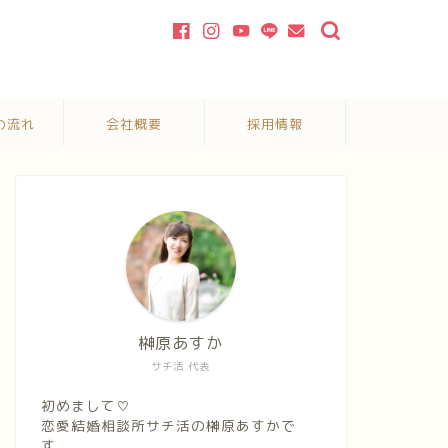
の流れ
会社概要
採用情報
榊原あすか
サチ活 代表
初めまして♡
恋愛結婚相談所サチ活の榊原あすかで
す。