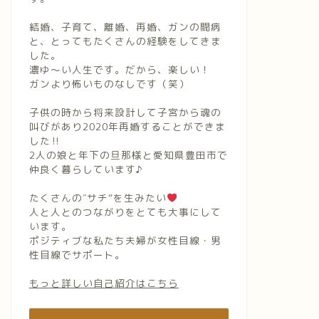
結婚、子育て、離婚、再婚、ガンの闘病
と、とってもたくさんの経験をしてきま
した。
濃ゆ〜い人生です。だから、楽しい！
ガンより怖いものなしです（笑）
子供の時から将来設計して子宮から魂の
叫びがあり2020年再婚することができま
した‼︎
2人の娘と年下の旦那様と愛知県豊田市で
仲良く暮らしています♪
たくさんの″サチ”を生みたい
人と人とのつながりをとても大事にして
います。
ポジティブな私たち夫婦が女性目線・男
性目線でサポート。
もっと詳しい自己紹介はこちら