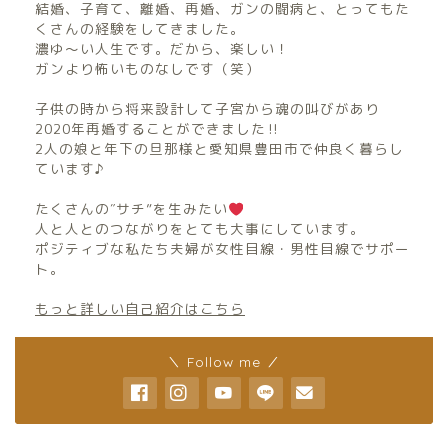
結婚、子育て、離婚、再婚、ガンの闘病と、とってもた
くさんの経験をしてきました。
濃ゆ〜い人生です。だから、楽しい！
ガンより怖いものなしです（笑）
子供の時から将来設計して子宮から魂の叫びがあり
2020年再婚することができました‼︎
2人の娘と年下の旦那様と愛知県豊田市で仲良く暮らし
ています♪
たくさんの″サチ”を生みたい
人と人とのつながりをとても大事にしています。
ポジティブな私たち夫婦が女性目線・男性目線でサポー
ト。
もっと詳しい自己紹介はこちら
＼ Follow me ／