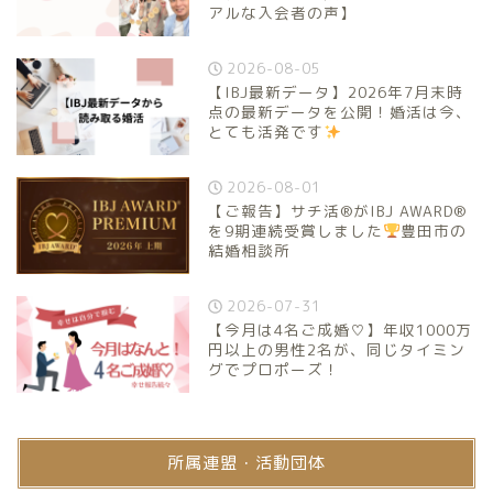
アルな入会者の声】
2026-08-05
【IBJ最新データ】2026年7月末時
点の最新データを公開！婚活は今、
とても活発です
2026-08-01
【ご報告】サチ活®がIBJ AWARD®
を9期連続受賞しました
豊田市の
結婚相談所
2026-07-31
【今月は4名ご成婚♡】年収1000万
円以上の男性2名が、同じタイミン
グでプロポーズ！
所属連盟・活動団体