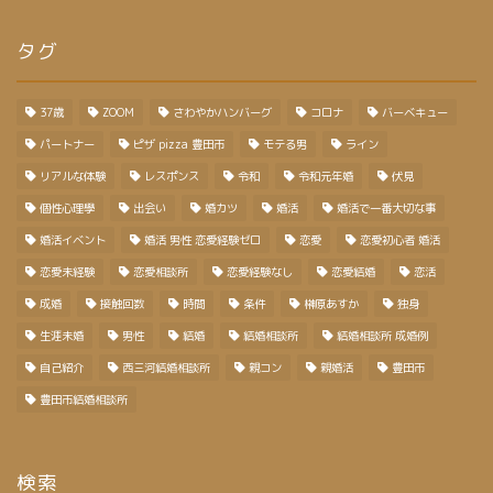
タグ
37歳
ZOOM
さわやかハンバーグ
コロナ
バーベキュー
パートナー
ピザ pizza 豊田市
モテる男
ライン
リアルな体験
レスポンス
令和
令和元年婚
伏見
個性心理學
出会い
婚カツ
婚活
婚活で一番大切な事
婚活イベント
婚活 男性 恋愛経験ゼロ
恋愛
恋愛初心者 婚活
恋愛未経験
恋愛相談所
恋愛経験なし
恋愛結婚
恋活
成婚
接触回数
時間
条件
榊原あすか
独身
生涯未婚
男性
結婚
結婚相談所
結婚相談所 成婚例
自己紹介
西三河結婚相談所
親コン
親婚活
豊田市
豊田市結婚相談所
検索